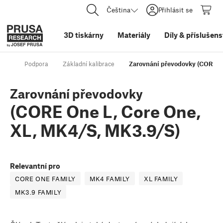
Čeština
Přihlásit se
3D tiskárny
Materiály
Díly
&
příslušens
Podpora
Základní kalibrace
Zarovnání převodovky (CORE O
Zarovnání převodovky
(CORE One L, Core One,
XL, MK4/S, MK3.9/S)
Relevantní pro
CORE ONE FAMILY
MK4 FAMILY
XL FAMILY
MK3.9 FAMILY