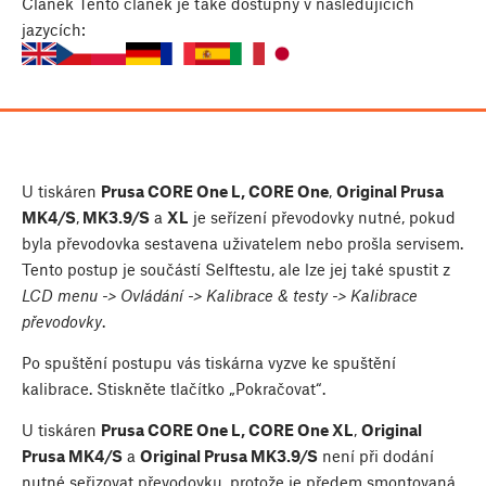
Článek
Tento článek je také dostupný v následujících
jazycích:
U tiskáren
Prusa CORE One L, CORE One
,
Original Prusa
MK4/S
,
MK3.9/S
a
XL
je seřízení převodovky nutné, pokud
byla převodovka sestavena uživatelem nebo prošla servisem.
Tento postup je součástí Selftestu, ale lze jej také spustit z
LCD menu -> Ovládání -> Kalibrace & testy -> Kalibrace
převodovky
.
Po spuštění postupu vás tiskárna vyzve ke spuštění
kalibrace. Stiskněte tlačítko „Pokračovat“.
U tiskáren
Prusa CORE One L, CORE One XL
,
Original
Prusa MK4/S
a
Original Prusa MK3.9/S
není při dodání
nutné seřizovat převodovku, protože je předem smontovaná,