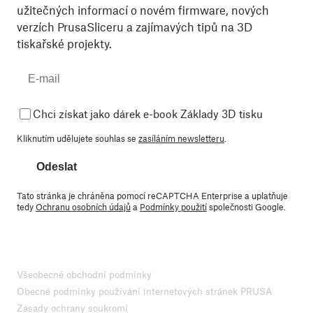
užitečných informací o novém firmware, nových
verzích PrusaSliceru a zajímavých tipů na 3D
tiskařské projekty.
Chci získat jako dárek e-book Základy 3D tisku
Kliknutím udělujete souhlas se
zasíláním newsletteru
.
Odeslat
Tato stránka je chráněna pomocí reCAPTCHA Enterprise a uplatňuje
tedy
Ochranu osobních údajů
a
Podmínky použití
společnosti Google.
Všeobecné obchodní podmínky
Obecné podmínky používání internetových stránek PRUSA
Zásady ochrany soukromí