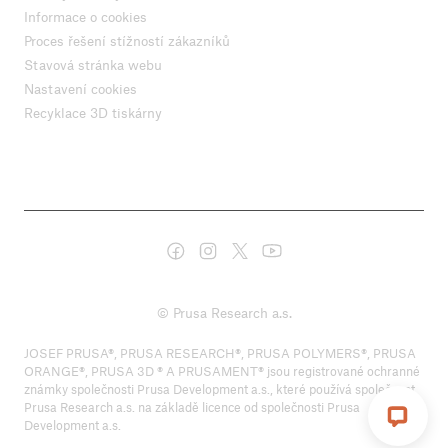
Informace o cookies
Proces řešení stížností zákazníků
Stavová stránka webu
Nastavení cookies
Recyklace 3D tiskárny
© Prusa Research a.s.
JOSEF PRUSA®, PRUSA RESEARCH®, PRUSA POLYMERS®, PRUSA
ORANGE®, PRUSA 3D ® A PRUSAMENT® jsou registrované ochranné
známky společnosti Prusa Development a.s., které používá společnost
Prusa Research a.s. na základě licence od společnosti Prusa
Development a.s.