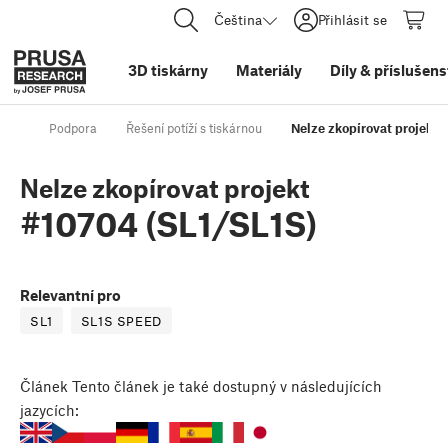
Čeština
Přihlásit se
3D tiskárny
Materiály
Díly
&
příslušens
Podpora
Řešení potíží s tiskárnou
Nelze zkopírovat projekt 
Nelze zkopírovat projekt
#10704 (SL1/SL1S)
Relevantní pro
SL1
SL1S SPEED
Článek
Tento článek je také dostupný v následujících
jazycích: