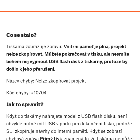
Co se stalo?
Tiskárna zobrazuje zprávu:
Vnitřní paměť je plná, projekt
nelze zkopírovat. Můžete pokračovat v tisku, ale nesmíte
během něj vyjmout USB flash disk z tiskárny, protože by
došlo k jeho přerušení.
Název chyby: Nelze zkopírovat projekt
Kód chyby: #10704
Jak to spravit?
Když do tiskárny nahrajete model z USB flash disku, není
obvykle nutné mít USB v portu pro dokončení tisku, protože
SL1 zkopíruje návrhy do interní paměti. Když se zobrazí
chybová zpráva
Přímý tisk
, znamená to, že tiskárna nemůže