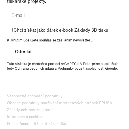
tiskařské projekty.
Chci získat jako dárek e-book Základy 3D tisku
Kliknutím udělujete souhlas se
zasíláním newsletteru
.
Odeslat
Tato stránka je chráněna pomocí reCAPTCHA Enterprise a uplatňuje
tedy
Ochranu osobních údajů
a
Podmínky použití
společnosti Google.
Všeobecné obchodní podmínky
Obecné podmínky používání internetových stránek PRUSA
Zásady ochrany soukromí
Informace o cookies
Proces řešení stížností zákazníků