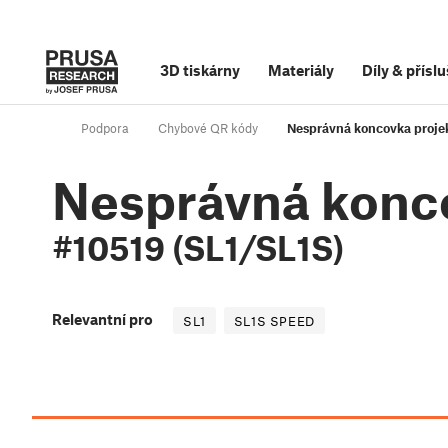
3D tiskárny
Materiály
Díly
&
příslu
Podpora
Chybové QR kódy
Nesprávná koncovka projek
Nesprávná konc
#10519 (SL1/SL1S)
Relevantní pro
SL1
SL1S SPEED