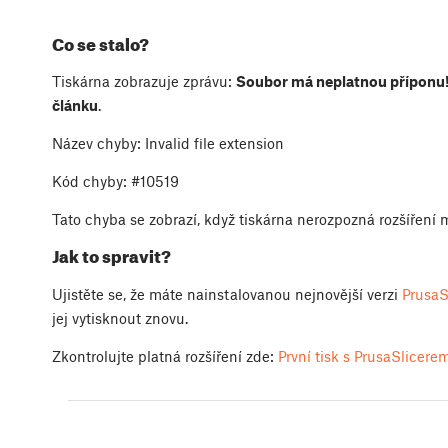
Co se stalo?
Tiskárna zobrazuje zprávu:
Soubor má neplatnou příponu!
článku
.
Název chyby: Invalid file extension
Kód chyby: #10519
Tato chyba se zobrazí, když tiskárna nerozpozná rozšíření 
Jak to spravit?
Ujistěte se, že máte nainstalovanou nejnovější verzi
PrusaS
jej vytisknout znovu.
Zkontrolujte platná rozšíření zde:
První tisk s PrusaSlicere