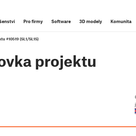
šenství
Pro firmy
Software
3D modely
Komunita
tu #10519 (SL1/SL1S)
ovka projektu