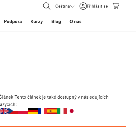
Čeština
Přihlásit se
Podpora
Kurzy
Blog
O nás
Článek
Tento článek je také dostupný v následujících
jazycích: