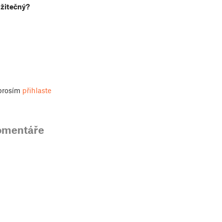
užitečný?
 prosím
přihlaste
omentáře