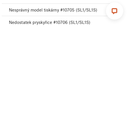
Nesprávný model tiskárny #10705 (SL1/SL1S)
Nedostatek pryskyřice #10706 (SL1/SL1S)
Parametry mimo rozsah #10707 (SL1/SL1S)
Neočekávaná chyba #10501 (SL1/SL1S)
Síť odpojena #10402 (SL1/SL1S)
Příliš vysoká hladina resinu #10109 (SL1/SL1S)
Selhání teplotního senzoru #10205 (SL1/SL1S)
Chladič UV LED světla se přehřívá #10206 (SL1)
Selhání testu osy náklonu #10119 (SL1/SL1S)
Nesprávná pozice zarovnání náklonu #10121
(SL1/SL1S)