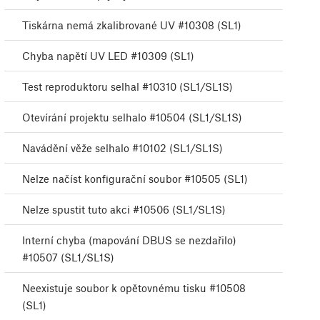
Tiskárna nemá zkalibrované UV #10308 (SL1)
Chyba napětí UV LED #10309 (SL1)
Test reproduktoru selhal #10310 (SL1/SL1S)
Otevírání projektu selhalo #10504 (SL1/SL1S)
Navádění věže selhalo #10102 (SL1/SL1S)
Nelze načíst konfigurační soubor #10505 (SL1)
Nelze spustit tuto akci #10506 (SL1/SL1S)
Interní chyba (mapování DBUS se nezdařilo)
#10507 (SL1/SL1S)
Neexistuje soubor k opětovnému tisku #10508
(SL1)