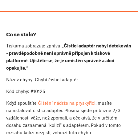
Co se stalo?
Tiskárna zobrazuje zprávu
„Čisticí adaptér nebyl detekován
- pravděpodobně není správně připojen k tiskové
platformě. Ujistěte se, že je umístěn správně a akci
opakujte.“
Název chyby: Chybí čisticí adaptér
Kód chyby: #10125
Když spouštíte
Čištění nádrže na pryskyřici
, musíte
nainstalovat čistící adaptér. Plošina sjede přibližně 2/3
vzdálenosti věže, než zpomalí, a očekává, že v určitém
dosahu zaznamená "kolizi" s adaptérem. Pokud v tomto
rozsahu kolizi nezjistí, zobrazí tuto chybu.