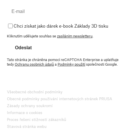
Chci získat jako dárek e-book Základy 3D tisku
Kliknutím udělujete souhlas se
zasíláním newsletteru
.
Odeslat
Tato stránka je chráněna pomocí reCAPTCHA Enterprise a uplatňuje
tedy
Ochranu osobních údajů
a
Podmínky použití
společnosti Google.
Všeobecné obchodní podmínky
Obecné podmínky používání internetových stránek PRUSA
Zásady ochrany soukromí
Informace o cookies
Proces řešení stížností zákazníků
Stavová stránka webu