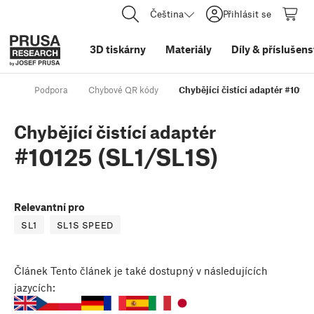
Čeština
Přihlásit se
3D tiskárny
Materiály
Díly
&
příslušens
Podpora
Chybové QR kódy
Chybějící čistící adaptér #10125
Chybějící čistící adaptér
#10125 (SL1/SL1S)
Relevantní pro
SL1
SL1S SPEED
Článek
Tento článek je také dostupný v následujících
jazycích: