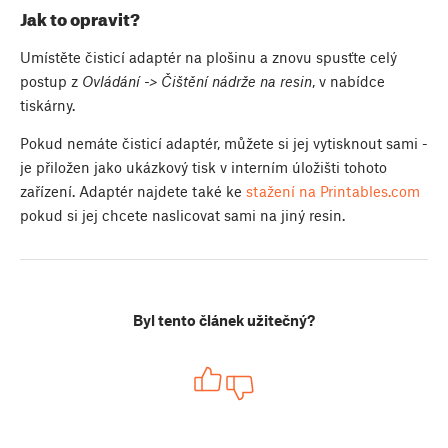
Jak to opravit?
Umístěte čisticí adaptér na plošinu a znovu spusťte celý
postup z
Ovládání -> Čištění nádrže na resin
, v nabídce
tiskárny.
Pokud nemáte čisticí adaptér, můžete si jej vytisknout sami -
je přiložen jako ukázkový tisk v interním úložišti tohoto
zařízení. Adaptér najdete také ke
stažení na Printables.com
pokud si jej chcete naslicovat sami na jiný resin.
Byl tento článek užitečný?