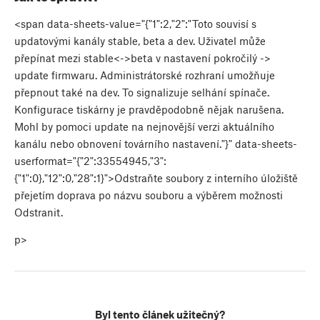
<span data-sheets-value="{"1":2,"2":"Toto souvisí s
updatovými kanály stable, beta a dev. Uživatel může
přepínat mezi stable<->beta v nastavení pokročilý ->
update firmwaru. Administrátorské rozhraní umožňuje
přepnout také na dev. To signalizuje selhání spínače.
Konfigurace tiskárny je pravděpodobně nějak narušena.
Mohl by pomoci update na nejnovější verzi aktuálního
kanálu nebo obnovení továrního nastavení."}" data-sheets-
userformat="{"2":33554945,"3":
{"1":0},"12":0,"28":1}">Odstraňte soubory z interního úložiště
přejetím doprava po názvu souboru a výběrem možnosti
Odstranit.
p>
Byl tento článek užitečný?