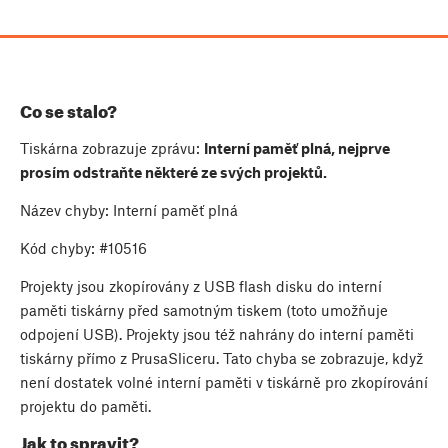
Co se stalo?
Tiskárna zobrazuje zprávu:
Interní paměť plná, nejprve
prosím odstraňte některé ze svých projektů.
Název chyby: Interní paměť plná
Kód chyby:
#10516
Projekty jsou zkopírovány z USB flash disku do interní
paměti tiskárny před samotným tiskem (toto umožňuje
odpojení USB). Projekty jsou též nahrány do interní paměti
tiskárny přímo z PrusaSliceru. Tato chyba se zobrazuje, když
není dostatek volné interní paměti v tiskárně pro zkopírování
projektu do paměti.
Jak to spravit?