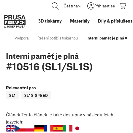
Čeština
Přihlásit se
3D tiskárny
Materiály
Díly
&
příslušens
Podpora
Řešení potíží s tiskárnou
Interní paměť je plná #10
Interní paměť je plná
#10516 (SL1/SL1S)
Relevantní pro
SL1
SL1S SPEED
Článek
Tento článek je také dostupný v následujících
jazycích: