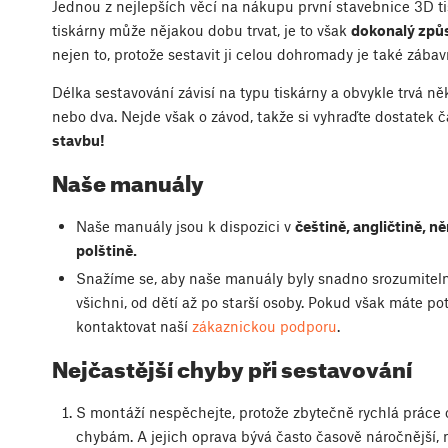
Jednou z nejlepších věcí na nákupu první stavebnice 3D tis
tiskárny může nějakou dobu trvat, je to však
dokonalý způ
nejen to, protože sestavit ji celou dohromady je také zábav
Délka sestavování závisí na typu tiskárny a obvykle trvá ně
nebo dva. Nejde však o závod, takže si vyhraďte dostatek 
stavbu!
Naše manuály
Naše manuály jsou k dispozici v
češtině, angličtině, n
polštině.
Snažíme se, aby naše manuály byly snadno srozumitelné
všichni, od dětí až po starší osoby. Pokud však máte pot
kontaktovat naší
zákaznickou podporu
.
Nejčastější chyby při sestavování
S montáží nespěchejte, protože zbytečně rychlá práce 
chybám. A jejich oprava bývá často časově náročnější,