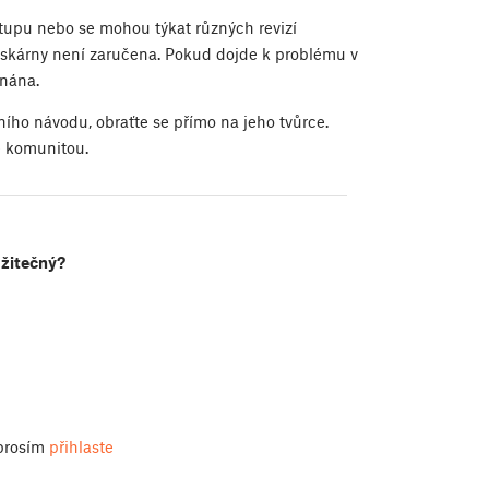
stupu nebo se mohou týkat různých revizí
 tiskárny není zaručena. Pokud dojde k problému v
znána.
ního návodu, obraťte se přímo na jeho tvůrce.
é komunitou.
užitečný?
 prosím
přihlaste