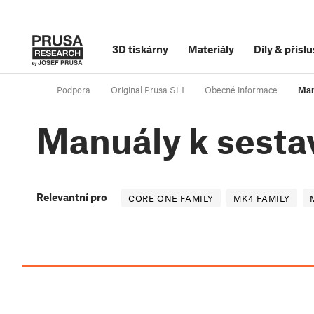
3D tiskárny
Materiály
Díly
&
příslu
Podpora
Original Prusa SL1
Obecné informace
Man
Manuály k sesta
Relevantní pro
CORE ONE FAMILY
MK4 FAMILY