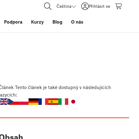
Čeština
Přihlásit se
Podpora
Kurzy
Blog
O nás
Článek
Tento článek je také dostupný v následujících
jazycích:
Obsah