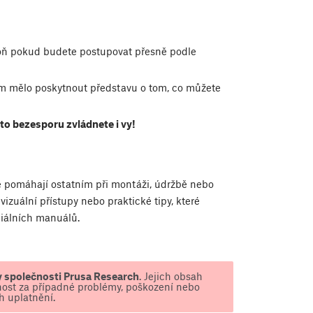
oň pokud budete postupovat přesně podle
m mělo poskytnout představu o tom, co můžete
e to bezesporu zvládnete i vy!
ré pomáhají ostatním při montáži, údržbě nebo
vizuální přístupy nebo praktické tipy, které
ciálních manuálů.
y společnosti Prusa Research
. Jejich obsah
ost za případné problémy, poškození nebo
h uplatnění.