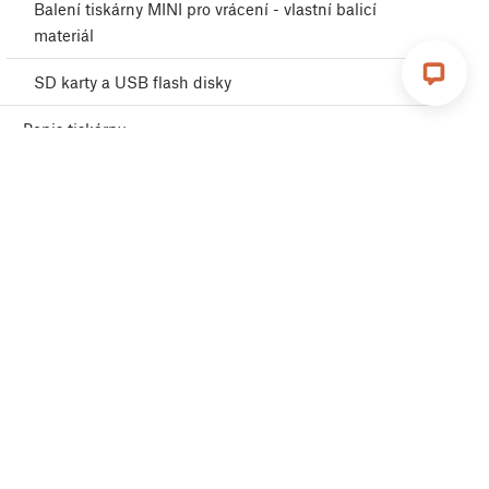
Balení tiskárny MINI pro vrácení - vlastní balicí
materiál
SD karty a USB flash disky
Popis tiskárny
Vlastnosti tiskárny
eru a zajímavých tipů na 3D tiskařské projekty.