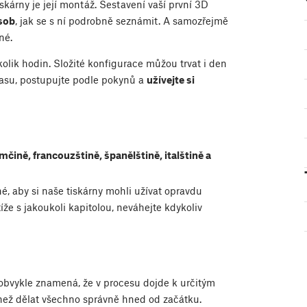
kárny je její montáž. Sestavení vaší první 3D
sob
, jak se s ní podrobně seznámit. A samozřejmě
né.
kolik hodin. Složité konfigurace můžou trvat i den
času, postupujte podle pokynů a
užívejte si
ěmčině, francouzštině, španělštině, italštině a
, aby si naše tiskárny mohli užívat opravdu
íže s jakoukoli kapitolou, neváhejte kdykoliv
obvykle znamená, že v procesu dojde k určitým
 než dělat všechno správně hned od začátku.