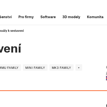
šenství
Pro firmy
Software
3D modely
Komunita
uály k sestavení
vení
MMU FAMILY
MINI FAMILY
MK3 FAMILY
+