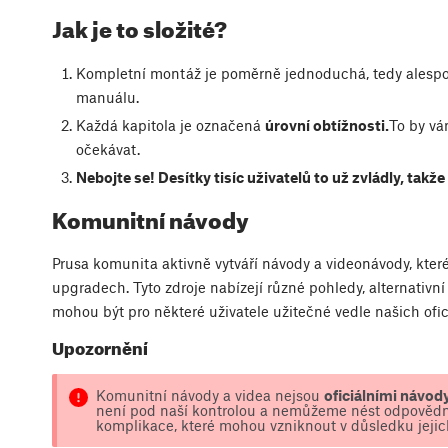
Jak je to složité?
Kompletní montáž je poměrně jednoduchá, tedy alesp
manuálu.
Každá kapitola je označená
úrovní obtížnosti.
To by vá
očekávat.
Nebojte se! Desítky tisíc uživatelů to už zvládly, takž
Komunitní návody
Prusa komunita aktivně vytváří návody a videonávody, kte
upgradech. Tyto zdroje nabízejí různé pohledy, alternativní 
mohou být pro některé uživatele užitečné vedle našich ofi
Upozornění
Komunitní návody a videa nejsou
oficiálními návod
není pod naší kontrolou a nemůžeme nést odpovědn
komplikace, které mohou vzniknout v důsledku jejic