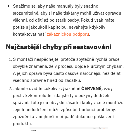
Snažíme se, aby naše manuály byly snadno
srozumitelné, aby si naše tiskárny mohli užívat opravdu
všichni, od dětí až po starší osoby. Pokud však máte
potíže s jakoukoli kapitolou, neváhejte kdykoliv
kontaktovat naší
zákaznickou podporu
.
Nejčastější chyby při sestavování
S montáží nespěchejte, protože zbytečně rychlá práce
obvykle znamená, že v procesu dojde k určitým chybám.
A jejich oprava bývá často časově náročnější, než dělat
všechno správně hned od začátku.
Jakmile uvidíte cokoliv zvýrazněné
ČERVENĚ,
vždy
pečlivě zkontrolujte, zda jste tyto pokyny dodrželi
správně. Toto jsou obvykle zásadní kroky v celé montáži.
Jejich nedodržení může způsobit budoucí problémy,
zpoždění a v nejhorším případě dokonce poškození
produktu.