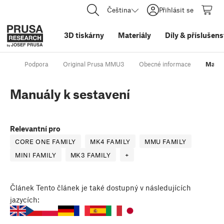
Čeština
Přihlásit se
3D tiskárny
Materiály
Díly
&
příslušens
Podpora
Original Prusa MMU3
Obecné informace
Manuá
Manuály k sestavení
Relevantní pro
CORE ONE FAMILY
MK4 FAMILY
MMU FAMILY
MINI FAMILY
MK3 FAMILY
+
Článek
Tento článek je také dostupný v následujících
jazycích: