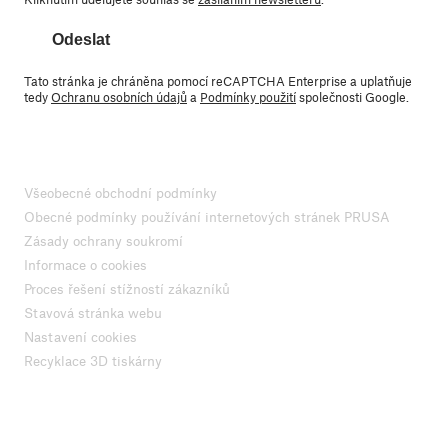
Odeslat
Tato stránka je chráněna pomocí reCAPTCHA Enterprise a uplatňuje
tedy
Ochranu osobních údajů
a
Podmínky použití
společnosti Google.
Všeobecné obchodní podmínky
Obecné podmínky používání internetových stránek PRUSA
Zásady ochrany soukromí
Informace o cookies
Proces řešení stížností zákazníků
Stavová stránka webu
Nastavení cookies
Recyklace 3D tiskárny