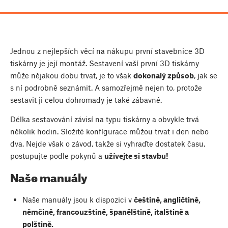
Jednou z nejlepších věcí na nákupu první stavebnice 3D
tiskárny je její montáž. Sestavení vaší první 3D tiskárny
může nějakou dobu trvat, je to však
dokonalý způsob
, jak se
s ní podrobně seznámit. A samozřejmě nejen to, protože
sestavit ji celou dohromady je také zábavné.
Délka sestavování závisí na typu tiskárny a obvykle trvá
několik hodin. Složité konfigurace můžou trvat i den nebo
dva. Nejde však o závod, takže si vyhraďte dostatek času,
postupujte podle pokynů a
užívejte si stavbu!
Naše manuály
Naše manuály jsou k dispozici v
češtině, angličtině,
němčině, francouzštině, španělštině, italštině a
polštině.