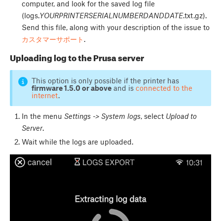
computer, and look for the saved log file
(logs.
YOURPRINTERSERIALNUMBERDANDDATE
.txt.gz).
Send this file, along with your description of the issue to
カスタマーサポート
.
Uploading log to the Prusa server
This option is only possible if the printer has
firmware 1.5.0 or above
and is
connected to the
internet
.
In the menu
Settings -> System logs
, select
Upload to
Server
.
Wait while the logs are uploaded.