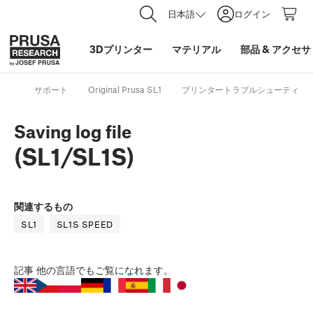
日本語
ログイン
3Dプリンター
マテリアル
部品
&
アクセサ
サポート
Original Prusa SL1
プリンタートラブルシューティン
Saving log file
(SL1/SL1S)
関連するもの
SL1
SL1S SPEED
記事
他の言語でもご覧になれます。