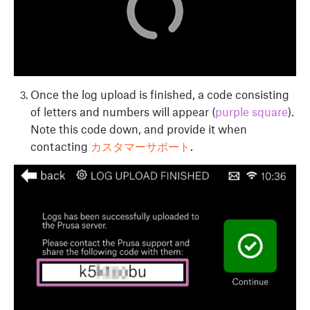
Once the log upload is finished, a code consisting
of letters and numbers will appear (
purple square
).
Note this code down, and provide it when
contacting
カスタマーサポート
.