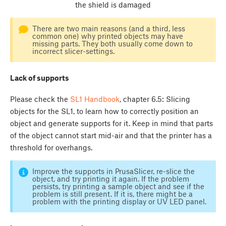
the shield is damaged
There are two main reasons (and a third, less
common one) why printed objects may have
missing parts. They both usually come down to
incorrect slicer-settings.
Lack of supports
Please check the
SL1 Handbook
, chapter 6.5: Slicing
objects for the SL1, to learn how to correctly position an
object and generate supports for it. Keep in mind that parts
of the object cannot start mid-air and that the printer has a
threshold for overhangs.
Improve the supports in PrusaSlicer, re-slice the
object, and try printing it again. If the problem
persists, try printing a sample object and see if the
problem is still present. If it is, there might be a
problem with the printing display or UV LED panel.