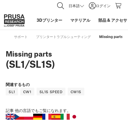
日本語
ログイン
3Dプリンター
マテリアル
部品
&
アクセサ
サポート
プリンタートラブルシューティング
Missing parts (S
Missing parts
(SL1/SL1S)
関連するもの
SL1
CW1
SL1S SPEED
CW1S
記事
他の言語でもご覧になれます。