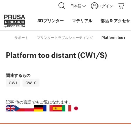
日本語
ログイン
3Dプリンター
マテリアル
部品
&
アクセサ
サポート
プリンタートラブルシューティング
Platform too dis
Platform too distant (CW1/S)
関連するもの
CW1
CW1S
記事
他の言語でもご覧になれます。