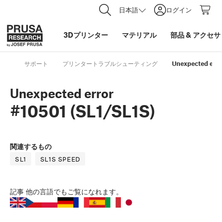
日本語
ログイン
3Dプリンター
マテリアル
部品
&
アクセサ
サポート
プリンタートラブルシューティング
Unexpected erro
Unexpected error
#10501 (SL1/SL1S)
関連するもの
SL1
SL1S SPEED
記事
他の言語でもご覧になれます。