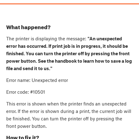
What happened?
The printer is displaying the message:
"An unexpected
error has occurred. If print job is in progress, it should be
finished. You can turn the printer off by pressing the front
power button. See the handbook to learn how to save a log
file and send it to us."
Error name: Unexpected error
Error code: #10501
This error is shown when the printer finds an unexpected
error. If the error is shown during a print, the current job will
be finished. You can turn the printer off by pressing the
front power button.
How to fix it?