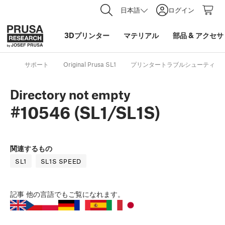
日本語
ログイン
3Dプリンター
マテリアル
部品
&
アクセサ
サポート
Original Prusa SL1
プリンタートラブルシューティン
Directory not empty
#10546 (SL1/SL1S)
関連するもの
SL1
SL1S SPEED
記事
他の言語でもご覧になれます。