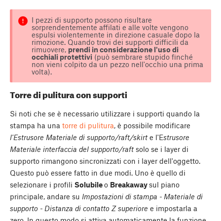
I pezzi di supporto possono risultare
sorprendentemente affilati e alle volte vengono
espulsi violentemente in direzione casuale dopo la
rimozione. Quando trovi dei supporti difficili da
rimuovere,
prendi in considerazione l'uso di
occhiali protettivi
(può sembrare stupido finché
non vieni colpito da un pezzo nell'occhio una prima
volta).
Torre di pulitura con supporti
Si noti che se è necessario utilizzare i supporti quando la
stampa ha una
torre di pulitura
, è possibile modificare
l'Estrusore Materiale di supporto/raft/skirt
e l'E
strusore
Materiale interfaccia del supporto/raft
solo se i layer di
supporto rimangono sincronizzati con i layer dell'oggetto.
Questo può essere fatto in due modi. Uno è quello di
selezionare i profili
Solubile
o
Breakaway
sul piano
principale, andare su
Impostazioni di stampa - Materiale di
supporto - Distanza di contatto Z superiore
e impostarla a
zero. In questo modo si attiva automaticamente la funzione