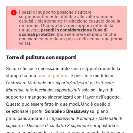
I pezzi di supporto possono risultare
sorprendentemente affilati e alle volte vengono
espulsi violentemente in direzione casuale dopo la
rimozione. Quando trovi dei supporti difficili da
rimuovere,
prendi in considerazione l'uso di
occhiali protettivi
(può sembrare stupido finché
non vieni colpito da un pezzo nell'occhio una prima
volta).
Torre di pulitura con supporti
Si noti che se è necessario utilizzare i supporti quando la
stampa ha una
torre di pulitura
, è possibile modificare
l'Estrusore Materiale di supporto/raft/skirt
e l'E
strusore
Materiale interfaccia del supporto/raft
solo se i layer di
supporto rimangono sincronizzati con i layer dell'oggetto.
Questo può essere fatto in due modi. Uno è quello di
selezionare i profili
Solubile
o
Breakaway
sul piano
principale, andare su
Impostazioni di stampa - Materiale di
supporto - Distanza di contatto Z superiore
e impostarla a
zero. In questo modo si attiva automaticamente la funzione