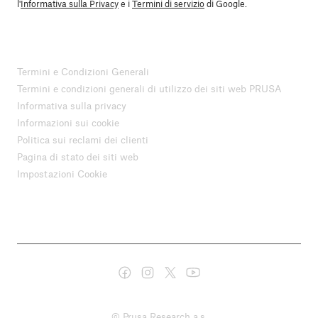
l'
Informativa sulla Privacy
e i
Termini di servizio
di Google.
Termini e Condizioni Generali
Termini e condizioni generali di utilizzo dei siti web PRUSA
Informativa sulla privacy
Informazioni sui cookie
Politica sui reclami dei clienti
Pagina di stato dei siti web
Impostazioni Cookie
© Prusa Research a.s.