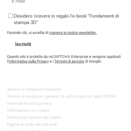
Desidero ricevere in regalo l'e-book “Fondamenti di
stampa 3D”
Facendo clic, si accetta di
ricevere la nostra newsletter.
Iscriviti
Questo sito è protetto da reCAPTCHA Enterprise e vengono applicati
l'
Informativa sulla Privacy
e i
Termini di servizio
di Google.
Termini e Condizioni Generali
Termini e condizioni generali di utilizzo dei siti web PRUSA
Informativa sulla privacy
Informazioni sui cookie
Politica sui reclami dei clienti
Pagina di stato dei siti web