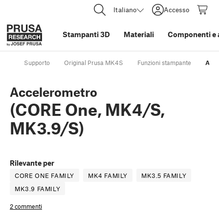
Italiano
Accesso
Stampanti 3D
Materiali
Componenti e 
Supporto
Original Prusa MK4S
Funzioni stampante
Acce
Accelerometro
(CORE One, MK4/S,
MK3.9/S)
Rilevante per
CORE ONE FAMILY
MK4 FAMILY
MK3.5 FAMILY
MK3.9 FAMILY
2 commenti