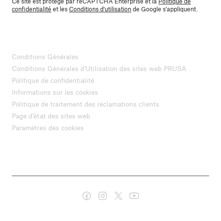
Ce site est protégé par reCAPTCHA Enterprise et la
Politique de
confidentialité
et les
Conditions d'utilisation
de Google s'appliquent.
Conditions Générales
Conditions Générales d'Utilisation des sites web PRUSA
Politique de confidentialité
Informations sur les cookies
Politique de traitement des réclamations clients
Page d'état des sites web
Paramètres des cookies