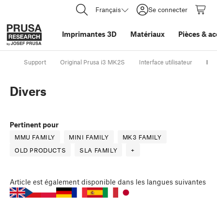
Français
Se connecter
Imprimantes 3D
Matériaux
Pièces
&
ac
Support
Original Prusa i3 MK2S
Interface utilisateur
Div
Divers
Pertinent pour
MMU FAMILY
MINI FAMILY
MK3 FAMILY
OLD PRODUCTS
SLA FAMILY
+
Article
est également disponible dans les langues suivantes