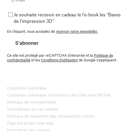
Je souhaite recevoir en cadeau le l'e-book les "Bases
de l'impression 3D"
En cliquant, vous acceptez de
recevoir notre newsletter.
S'abonner
Ce site est protégé par reCAPTCHA Enterprise et la
Politique de
confidentialité
et les
Conditions d'utilisation
de Google s'appliquent.
Conditions Générales
Conditions Générales d'Utilisation des sites web PRUSA
Politique de confidentialité
Informations sur les cookies
Politique de traitement des réclamations clients
Page d'état des sites web
Paramètres des cookies