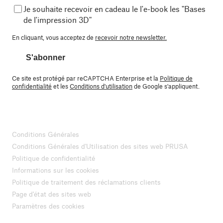
Je souhaite recevoir en cadeau le l'e-book les "Bases
de l'impression 3D"
En cliquant, vous acceptez de
recevoir notre newsletter.
S'abonner
Ce site est protégé par reCAPTCHA Enterprise et la
Politique de
confidentialité
et les
Conditions d'utilisation
de Google s'appliquent.
Conditions Générales
Conditions Générales d'Utilisation des sites web PRUSA
Politique de confidentialité
Informations sur les cookies
Politique de traitement des réclamations clients
Page d'état des sites web
Paramètres des cookies