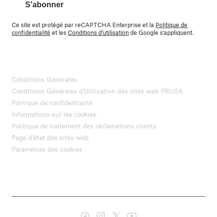
S'abonner
Ce site est protégé par reCAPTCHA Enterprise et la
Politique de
confidentialité
et les
Conditions d'utilisation
de Google s'appliquent.
Conditions Générales
Conditions Générales d'Utilisation des sites web PRUSA
Politique de confidentialité
Informations sur les cookies
Politique de traitement des réclamations clients
Page d'état des sites web
Paramètres des cookies