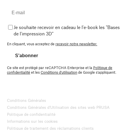
Je souhaite recevoir en cadeau le l'e-book les "Bases
de l'impression 3D"
En cliquant, vous acceptez de
recevoir notre newsletter.
S'abonner
Ce site est protégé par reCAPTCHA Enterprise et la
Politique de
confidentialité
et les
Conditions d'utilisation
de Google s'appliquent.
Conditions Générales
Conditions Générales d'Utilisation des sites web PRUSA
Politique de confidentialité
Informations sur les cookies
Politique de traitement des réclamations clients