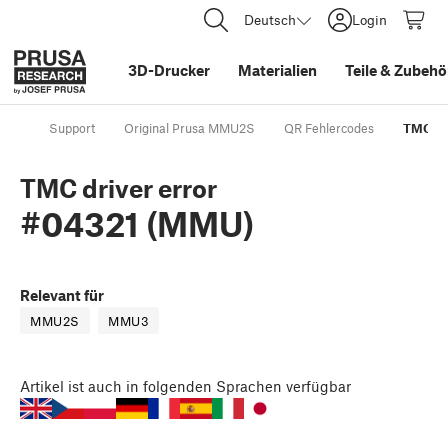
Deutsch
Login
3D-Drucker
Materialien
Teile
&
Zubehö
Support
Original Prusa MMU2S
QR Fehlercodes
TMC dr
TMC driver error
#04321 (MMU)
Relevant für
MMU2S
MMU3
Artikel
ist auch in folgenden Sprachen verfügbar