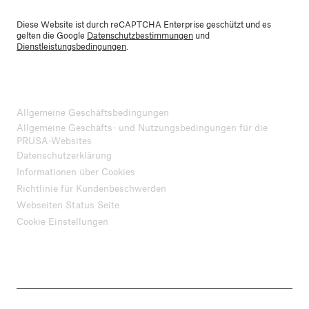
Diese Website ist durch reCAPTCHA Enterprise geschützt und es
gelten die Google
Datenschutzbestimmungen
und
Dienstleistungsbedingungen
.
Allgemeine Geschäftsbedingungen
Allgemeine Geschäfts- und Nutzungsbedingungen für die
PRUSA-Websites
Datenschutzerklärung
Informationen über Cookies
Richtlinie für Kundenbeschwerden
Webseiten Status Seite
Cookie Einstellungen