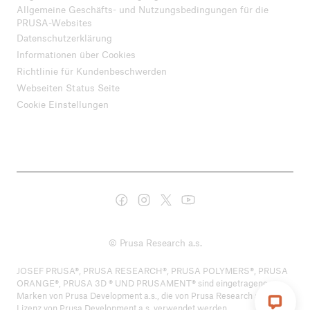
Allgemeine Geschäfts- und Nutzungsbedingungen für die
PRUSA-Websites
Datenschutzerklärung
Informationen über Cookies
Richtlinie für Kundenbeschwerden
Webseiten Status Seite
Cookie Einstellungen
© Prusa Research a.s.
JOSEF PRUSA®, PRUSA RESEARCH®, PRUSA POLYMERS®, PRUSA
ORANGE®, PRUSA 3D ® UND PRUSAMENT® sind eingetragene
Marken von Prusa Development a.s., die von Prusa Research a.s. unter
Lizenz von Prusa Development a.s. verwendet werden.