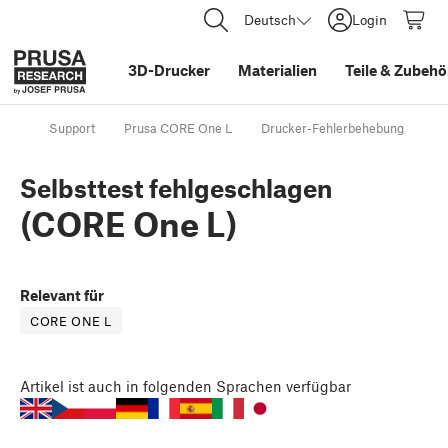
Deutsch
Login
3D-Drucker
Materialien
Teile
&
Zubehö
Support
Prusa CORE One L
Drucker-Fehlerbehebung
Se
Selbsttest fehlgeschlagen
(CORE One L)
Relevant für
CORE ONE L
Artikel
ist auch in folgenden Sprachen verfügbar