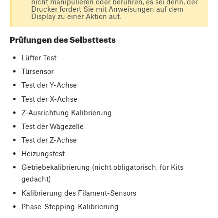
nicht manipulieren oder berühren, es sei denn, der
Drucker fordert Sie mit Anweisungen auf dem
Display zu einer Aktion auf.
Prüfungen des Selbsttests
Lüfter Test
Türsensor
Test der Y-Achse
Test der X-Achse
Z-Ausrichtung Kalibrierung
Test der Wägezelle
Test der Z-Achse
Heizungstest
Getriebekalibrierung (nicht obligatorisch, für Kits
gedacht)
Kalibrierung des Filament-Sensors
Phase-Stepping-Kalibrierung