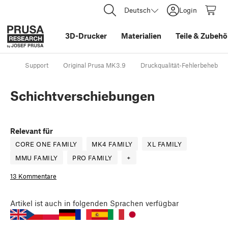
Deutsch
Login
3D-Drucker
Materialien
Teile
&
Zubehö
Support
Original Prusa MK3.9
Druckqualität-Fehlerbehebun
Schichtverschiebungen
Relevant für
CORE ONE FAMILY
MK4 FAMILY
XL FAMILY
MMU FAMILY
PRO FAMILY
+
13 Kommentare
Artikel
ist auch in folgenden Sprachen verfügbar