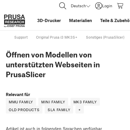
Deutsch
Login
3D-Drucker
Materialien
Teile
&
Zubehö
Support
Original Prusa i3 MK3S+
Sonstiges (PrusaSlicer)
Öffnen von Modellen von
unterstützten Webseiten in
PrusaSlicer
Relevant für
MMU FAMILY
MINI FAMILY
MK3 FAMILY
OLD PRODUCTS
SLA FAMILY
+
Artikel
ist auch in folgenden Sprachen verfügbar