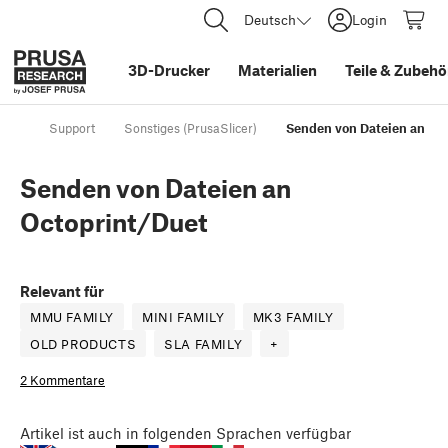
Deutsch
Login
3D-Drucker
Materialien
Teile
&
Zubehö
Support
Sonstiges (PrusaSlicer)
Senden von Dateien an Oc
Senden von Dateien an
Octoprint/Duet
Relevant für
MMU FAMILY
MINI FAMILY
MK3 FAMILY
OLD PRODUCTS
SLA FAMILY
+
2 Kommentare
Artikel
ist auch in folgenden Sprachen verfügbar