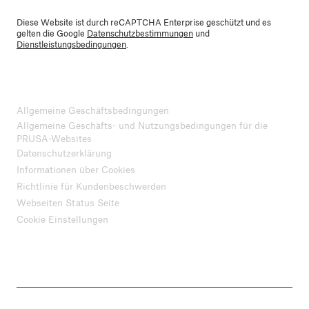
Diese Website ist durch reCAPTCHA Enterprise geschützt und es
gelten die Google
Datenschutzbestimmungen
und
Dienstleistungsbedingungen
.
Allgemeine Geschäftsbedingungen
Allgemeine Geschäfts- und Nutzungsbedingungen für die
PRUSA-Websites
Datenschutzerklärung
Informationen über Cookies
Richtlinie für Kundenbeschwerden
Webseiten Status Seite
Cookie Einstellungen