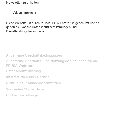
Newsletter zu erhalten.
Abonnieren
Diese Website ist durch reCAPTCHA Enterprise geschützt und es
gelten die Google
Datenschutzbestimmungen
und
Dienstleistungsbedingungen
.
Allgemeine Geschäftsbedingungen
Allgemeine Geschäfts- und Nutzungsbedingungen für die
PRUSA-Websites
Datenschutzerklärung
Informationen über Cookies
Richtlinie für Kundenbeschwerden
Webseiten Status Seite
Cookie Einstellungen