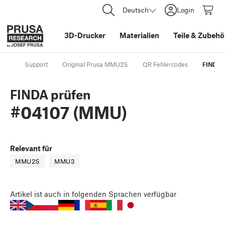
Deutsch
Login
3D-Drucker
Materialien
Teile
&
Zubehö
Support
Original Prusa MMU2S
QR Fehlercodes
FINDA 
FINDA prüfen
#04107 (MMU)
Relevant für
MMU2S
MMU3
Artikel
ist auch in folgenden Sprachen verfügbar