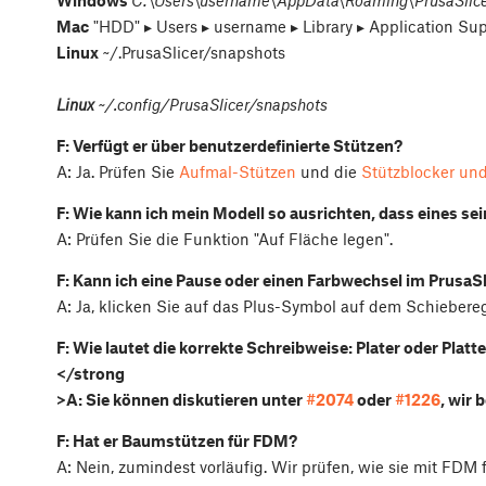
Windows
C:\Users\username\AppData\Roaming\PrusaSlice
Mac
"HDD" ▸ ⁨Users⁩ ▸ ⁨username⁩ ▸ ⁨Library⁩ ▸ ⁨Application Sup
Linux
~/.PrusaSlicer/snapshots
Linux
~/.config/PrusaSlicer/snapshots
F: Verfügt er über benutzerdefinierte Stützen?
A: Ja. Prüfen Sie
Aufmal-Stützen
und die
Stützblocker und
F: Wie kann ich mein Modell so ausrichten, dass eines se
A: Prüfen Sie die Funktion "
Auf Fläche legen
".
F: Kann ich eine Pause oder einen Farbwechsel im PrusaS
A: Ja, klicken Sie auf das Plus-Symbol auf dem Schieber
F: Wie lautet die korrekte Schreibweise: Plater oder Platt
</strong
>A: Sie können diskutieren unter
#2074
oder
#1226
, wir 
F: Hat er Baumstützen für FDM?
A: Nein, zumindest vorläufig. Wir prüfen, wie sie mit FDM