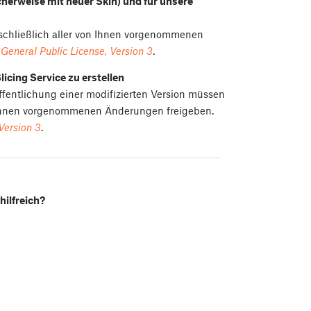
cherweise mit neuer Skin) und für unsere
nschließlich aller von Ihnen vorgenommenen
General Public License, Version 3
.
icing Service zu erstellen
ffentlichung einer modifizierten Version müssen
n Ihnen vorgenommenen Änderungen freigeben.
Version 3
.
hilfreich?