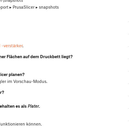
r\snapshots
port⁩ ▸ ⁨PrusaSlicer⁩ ▸ snapshots
 -verstärker
.
iner Flächen auf dem Druckbett liegt?
licer planen?
egler im Vorschau-Modus.
er?
behalten es als
Plater
.
 funktionieren können.