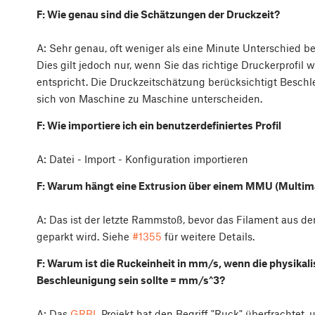
F: Wie genau sind die Schätzungen der Druckzeit?
A: Sehr genau, oft weniger als eine Minute Unterschied b
Dies gilt jedoch nur, wenn Sie das richtige Druckerprofil
entspricht. Die Druckzeitschätzung berücksichtigt Besch
sich von Maschine zu Maschine unterscheiden.
F: Wie importiere ich ein benutzerdefiniertes Profil
A: Datei - Import - Konfiguration importieren
F: Warum hängt eine Extrusion über einem MMU (Multima
A: Das ist der letzte Rammstoß, bevor das Filament aus 
geparkt wird. Siehe
#1355
für weitere Details.
F: Warum ist die Ruckeinheit in mm/s, wenn die physikal
Beschleunigung sein sollte = mm/s^3?
A: Das
GRBL
Projekt hat den Begriff "Ruck" überfrachte