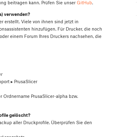
lung beitragen kann. Prüfen Sie unser
GitHub
.
sa) verwenden?
r erstellt. Viele von ihnen sind jetzt in
ionsassistenten hinzufügen. Für Drucker, die noch
 oder einem Forum Ihres Druckers nachsehen, die
er
port⁩ ▸ ⁨PrusaSlicer
er Ordnername PrusaSlicer-alpha bzw.
ofile gelöscht?
Backup aller Druckprofile. Überprüfen Sie den