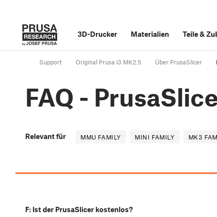
3D-Drucker
Materialien
Teile
&
Zu
Support
Original Prusa i3 MK2.5
Über PrusaSlicer
FAQ - PrusaSlice
Relevant für
MMU FAMILY
MINI FAMILY
MK3 FAM
F: Ist der PrusaSlicer kostenlos?