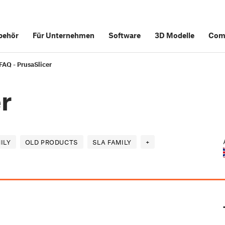
behör
Für Unternehmen
Software
3D Modelle
Com
FAQ - PrusaSlicer
r
ILY
OLD PRODUCTS
SLA FAMILY
+