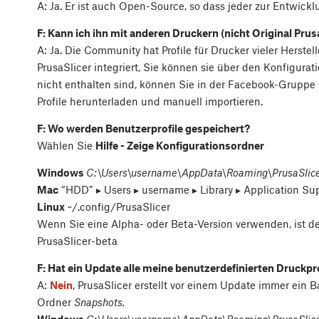
A: Ja. Er ist auch Open-Source, so dass jeder zur Entwick
F: Kann ich ihn mit anderen Druckern (nicht Original Pru
A: Ja. Die Community hat Profile für Drucker vieler Herstelle
PrusaSlicer integriert, Sie können sie über den Konfigurat
nicht enthalten sind, können Sie in der Facebook-Gruppe
Profile herunterladen und manuell importieren.
F: Wo werden Benutzerprofile gespeichert?
Wählen Sie
Hilfe - Zeige Konfigurationsordner
Windows
C:\Users\username\AppData\Roaming\PrusaSlic
Mac
“HDD” ▸ ⁨Users⁩ ▸ ⁨username⁩ ▸ ⁨Library⁩ ▸ ⁨Application Sup
Linux
~/.config/PrusaSlicer
Wenn Sie eine Alpha- oder Beta-Version verwenden, ist d
PrusaSlicer-beta
F: Hat ein Update alle meine benutzerdefinierten Druckpr
A:
Nein
, PrusaSlicer erstellt vor einem Update immer ein 
Ordner
Snapshots.