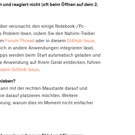
en und reagiert nicht (oft beim Öffnen auf dem 2.
iber verursacht, den einige Notebook-/Pc-
das Problem lösen, indem Sie den Nahimi-Treiber
sem
Forum-Thread
oder in diesem
GitHub-Issue
.
ich in andere Anwendungen integrieren lässt,
 Apps werden beim Start automatisch geladen und
he Anwendung auf Ihrem Gerät entdecken, führen
iesem GitHub-Issue
.
chieben?
e dann mit der rechten Maustaste darauf und
Sie darauf platzieren möchten. Weitere
lärung, warum dies im Moment nicht einfacher