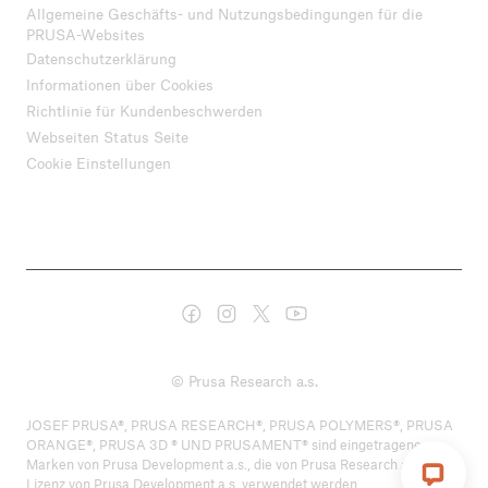
Allgemeine Geschäfts- und Nutzungsbedingungen für die
PRUSA-Websites
Datenschutzerklärung
Informationen über Cookies
Richtlinie für Kundenbeschwerden
Webseiten Status Seite
Cookie Einstellungen
© Prusa Research a.s.
JOSEF PRUSA®, PRUSA RESEARCH®, PRUSA POLYMERS®, PRUSA
ORANGE®, PRUSA 3D ® UND PRUSAMENT® sind eingetragene
Marken von Prusa Development a.s., die von Prusa Research a.s. unter
Lizenz von Prusa Development a.s. verwendet werden.