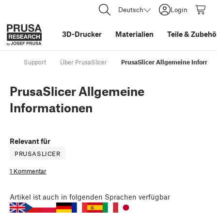
Deutsch
Login
3D-Drucker
Materialien
Teile
&
Zubehö
Support
Über PrusaSlicer
PrusaSlicer Allgemeine Informa
PrusaSlicer Allgemeine
Informationen
Relevant für
PRUSASLICER
1 Kommentar
Artikel
ist auch in folgenden Sprachen verfügbar