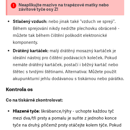
Neaplikujte mazivo na trapézové matky nebo
závitové tyče osy Z!
Stlačený vzduch:
nebo jinak také "vzduch ve spreji".
Během sprejování nikdy nedržte plechovku obráceně -
můžete tak během čištění poškodit elektronické
komponenty.
Drátěný kartáček:
malý drátěný mosazný kartáček je
ideální nástroj pro čištění podávacích koleček. Pokud
nemáte drátěný kartáček, postačí i běžný kartáč nebo
štětec s tvrdými štětinami. Alternativa: Můžete použít
akupunkturní jehlu dodávanou s tiskárnou nebo párátko.
Kontrola os
Co na tiskárně zkontrolovat:
Hlazené tyče:
škrábance/rýhy - uchopte každou tyč
mezi dva/tři prsty a pomalu je suňte z jednoho konce
tyče na druhý, přičemž prsty otáčejte kolem týče. Pokud