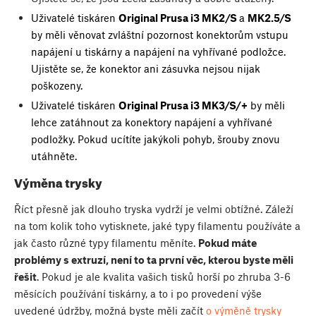
Uživatelé tiskáren
Original Prusa i3 MK2/S
a
MK2.5/S
by měli věnovat zvláštní pozornost konektorům vstupu
napájení u tiskárny a napájení na vyhřívané podložce.
Ujistěte se, že konektor ani zásuvka nejsou nijak
poškozeny.
Uživatelé tiskáren
Original Prusa i3 MK3/S/+
by měli
lehce zatáhnout za konektory napájení a vyhřívané
podložky. Pokud ucítíte jakýkoli pohyb, šrouby znovu
utáhněte.
Výměna trysky
Říct přesně jak dlouho tryska vydrží je velmi obtížné. Záleží
na tom kolik toho vytisknete, jaké typy filamentu používáte a
jak často různé typy filamentu měníte.
Pokud máte
problémy s extruzí, není to ta první věc, kterou byste měli
řešit
. Pokud je ale kvalita vašich tisků horší po zhruba 3-6
měsících používání tiskárny, a to i po provedení výše
uvedené údržby, možná byste měli začít
o výměně trysky