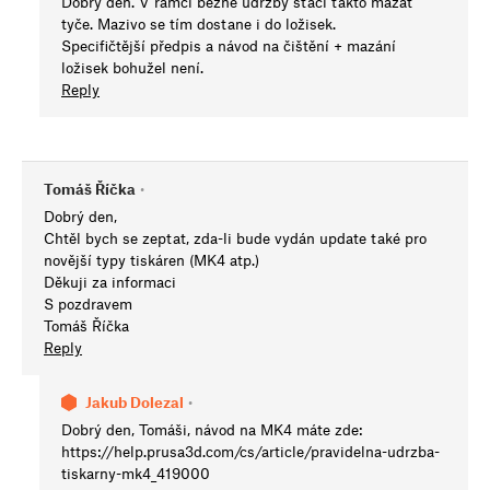
Dobrý den. V rámci běžné údržby stačí takto mazat
tyče. Mazivo se tím dostane i do ložisek.
Specifičtější předpis a návod na čištění + mazání
ložisek bohužel není.
Reply
Tomáš Říčka
•
Dobrý den,
Chtěl bych se zeptat, zda-li bude vydán update také pro
novější typy tiskáren (MK4 atp.)
Děkuji za informaci
S pozdravem
Tomáš Říčka
Reply
Jakub Dolezal
•
Dobrý den, Tomáši, návod na MK4 máte zde:
https://help.prusa3d.com/cs/article/pravidelna-udrzba-
tiskarny-mk4_419000