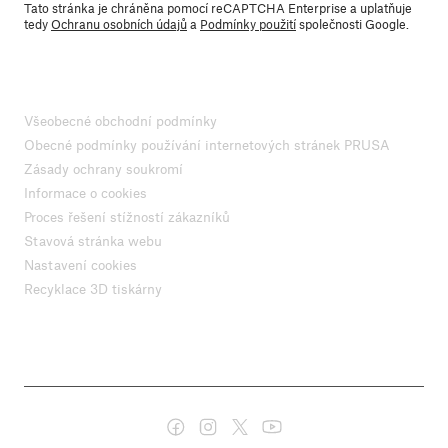
Tato stránka je chráněna pomocí reCAPTCHA Enterprise a uplatňuje
tedy
Ochranu osobních údajů
a
Podmínky použití
společnosti Google.
Všeobecné obchodní podmínky
Obecné podmínky používání internetových stránek PRUSA
Zásady ochrany soukromí
Informace o cookies
Proces řešení stížností zákazníků
Stavová stránka webu
Nastavení cookies
Recyklace 3D tiskárny