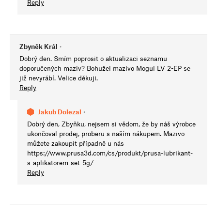
Reply
Zbyněk Král
•
Dobrý den. Smím poprosit o aktualizaci seznamu
doporučených maziv? Bohužel mazivo Mogul LV 2-EP se
již nevyrábí. Velice děkuji.
Reply
Jakub Dolezal
•
Dobrý den, Zbyňku, nejsem si vědom, že by náš výrobce
ukončoval prodej, proberu s naším nákupem. Mazivo
můžete zakoupit případně u nás
https://www.prusa3d.com/cs/produkt/prusa-lubrikant-
s-aplikatorem-set-5g/
Reply