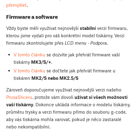
přemýšlet
.
Firmware a software
Vždy byste měli využívat nejnovější
stabilní
verzi firmwaru,
kterou jsme vydali pro váš konkrétní model tiskárny. Verzi
firmwaru zkontrolujete přes
LCD menu - Podpora
.
V tomto článku
se dozvíte jak přehrát firmware vaší
tiskárny
MK3/S/+
.
V tomto článku
se dočtete jak přehrát firmware u
tiskáren
MK2/S nebo MK2.5/S
Zároveň doporučujeme využívat nejnovější verzi našeho
PrusaSliceru
, protože vám dovolí
užívat si všech možností
vaší tiskárny
. Dokonce ukládá informace o modelu tiskárny,
průměru trysky a verzi firmwaru přímo do souboru g-code,
aby vás tiskárna mohla varovat, pokud je něco zastaralé
nebo nekompatibilní.