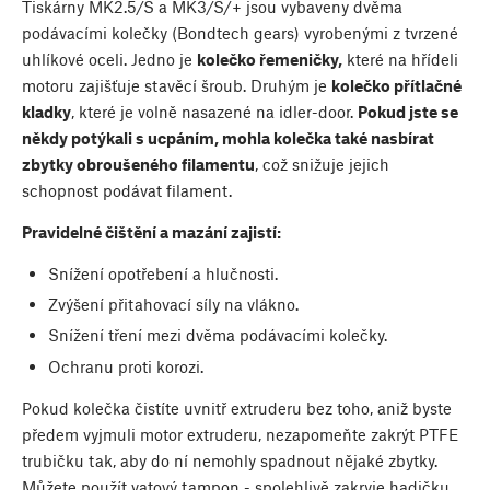
Tiskárny MK2.5/S a MK3/S/+ jsou vybaveny dvěma
podávacími kolečky (Bondtech gears) vyrobenými z tvrzené
uhlíkové oceli. Jedno je
kolečko řemeničky,
které na hřídeli
motoru zajišťuje stavěcí šroub. Druhým je
kolečko přítlačné
kladky
, které je volně nasazené na idler-door.
Pokud jste se
někdy potýkali s ucpáním, mohla kolečka také nasbírat
zbytky obroušeného filamentu
, což snižuje jejich
schopnost podávat filament.
Pravidelné čištění a mazání zajistí:
Snížení opotřebení a hlučnosti.
Zvýšení přitahovací síly na vlákno.
Snížení tření mezi dvěma podávacími kolečky.
Ochranu proti korozi.
Pokud kolečka čistíte uvnitř extruderu bez toho, aniž byste
předem vyjmuli motor extruderu, nezapomeňte zakrýt PTFE
trubičku tak, aby do ní nemohly spadnout nějaké zbytky.
Můžete použít vatový tampon - spolehlivě zakryje hadičku,