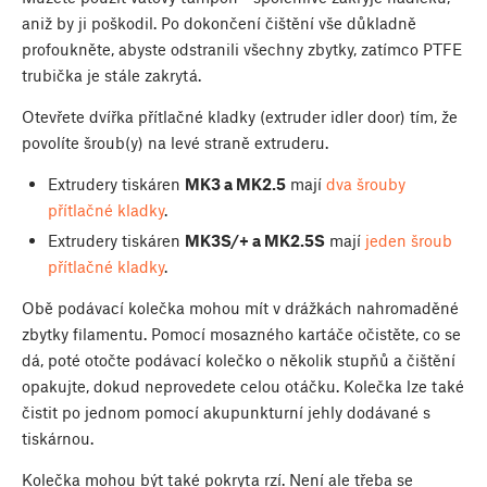
aniž by ji poškodil. Po dokončení čištění vše důkladně
profoukněte, abyste odstranili všechny zbytky, zatímco PTFE
trubička je stále zakrytá.
Otevřete dvířka přítlačné kladky (extruder idler door) tím, že
povolíte šroub(y) na levé straně extruderu.
Extrudery tiskáren
MK3 a MK2.5
mají
dva šrouby
přítlačné kladky
.
Extrudery tiskáren
MK3S/+ a MK2.5S
mají
jeden šroub
přítlačné kladky
.
Obě podávací kolečka mohou mít v drážkách nahromaděné
zbytky filamentu. Pomocí mosazného kartáče očistěte, co se
dá, poté otočte podávací kolečko o několik stupňů a čištění
opakujte, dokud neprovedete celou otáčku. Kolečka lze také
čistit po jednom pomocí akupunkturní jehly dodávané s
tiskárnou.
Kolečka mohou být také pokryta rzí. Není ale třeba se