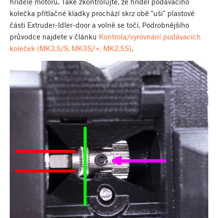
hřídele motoru. Také zkontrolujte, že hřídel podávacího
kolečka přítlačné kladky prochází skrz obě "uši" plastové
části Extruder-Idler-door a volně se točí. Podrobnějšího
průvodce najdete v článku
Kontrola/vyrovnání podávacích
koleček (MK3.5/S, MK3S/+, MK2.5S)
.