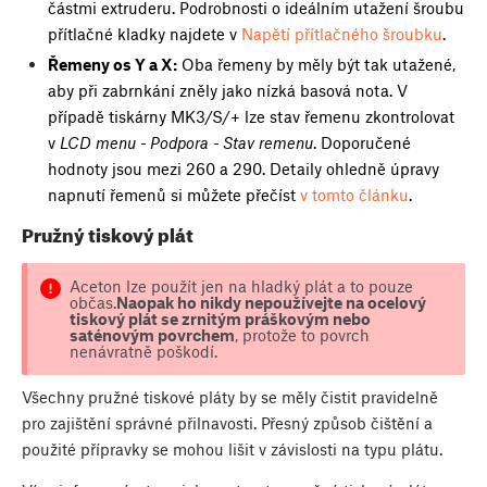
částmi extruderu. Podrobnosti o ideálním utažení šroubu
přítlačné kladky najdete v
Napětí přítlačného šroubku
.
Řemeny os Y a X:
Oba řemeny by měly být tak utažené,
aby při zabrnkání zněly jako nízká basová nota. V
případě tiskárny MK3/S/+ lze stav řemenu zkontrolovat
v
LCD menu - Podpora - Stav remenu
. Doporučené
hodnoty jsou mezi 260 a 290. Detaily ohledně úpravy
napnutí řemenů si můžete přečíst
v tomto článku
.
Pružný tiskový plát
Aceton lze použít jen na hladký plát a to pouze
občas.
Naopak ho nikdy nepoužívejte na ocelový
tiskový plát se zrnitým práškovým nebo
saténovým povrchem
, protože to povrch
nenávratně poškodí.
Všechny pružné tiskové pláty by se měly čistit pravidelně
pro zajištění správné přilnavosti. Přesný způsob čištění a
použité přípravky se mohou lišit v závislosti na typu plátu.