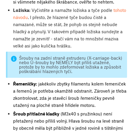
si všimnete nějakého škrábance, ověřte to nehtem.
Ložiska:
Vyčistěte a namažte ložiska a tyče podle
tohoto
návodu
. I přesto, že hlazené tyče budou čisté a
namazané, může se stát, že pohyb os stejně nebude
hladký a plynulý. V takovém případě ložiska sundejte a
namažte je zevnitř - stačí vám na to množství maziva
velké asi jako kulička hrášku.
Šrouby na zadní straně extruderu (X-carriage-back)
nebo U-šrouby by NEMĚLY být příliš utažené,
protože by to mohlo zdeformovat ložiska a způsobit
poškrábání hlazených tyčí.
Řemeničky:
jakékoliv zbytky filamentu kolem řemeniček
a řemenů je potřeba okamžitě odstranit. Zároveň je třeba
zkontrolovat, zda je stavěcí šroub řemeničky pevně
utažený na ploché straně hřídele motoru.
Šroub přítlačné kladky
(M3x40 s pružinkou) není
přetažený nebo příliš volný. Hlava šroubu na levé straně
by obecně měla být přibližně v jedné rovině s tištěnými