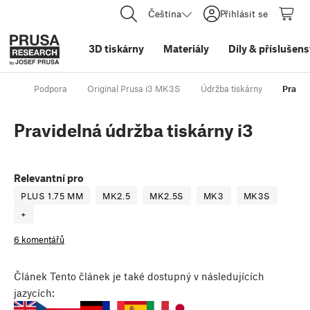
Čeština
Přihlásit se
3D tiskárny
Materiály
Díly
&
příslušens
Podpora
Original Prusa i3 MK3S
Údržba tiskárny
Pravid
Pravidelná údržba tiskárny i3
Relevantní pro
PLUS 1.75 MM
MK2.5
MK2.5S
MK3
MK3S
+
6 komentářů
Článek
Tento článek je také dostupný v následujících
jazycích: