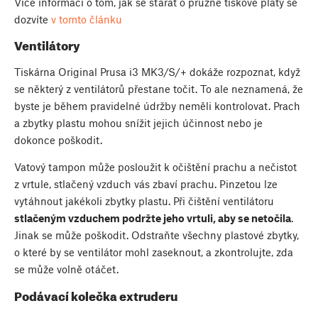
Více informací o tom, jak se starat o pružné tiskové pláty se
dozvíte
v tomto článku
Ventilátory
Tiskárna Original Prusa i3 MK3/S/+ dokáže rozpoznat, když
se některý z ventilátorů přestane točit. To ale neznamená, že
byste je během pravidelné údržby neměli kontrolovat. Prach
a zbytky plastu mohou snížit jejich účinnost nebo je
dokonce poškodit.
Vatový tampon může posloužit k očištění prachu a nečistot
z vrtule, stlačený vzduch vás zbaví prachu. Pinzetou lze
vytáhnout jakékoli zbytky plastu. Při čištění ventilátoru
stlačeným vzduchem podržte jeho vrtuli, aby se netočila
.
Jinak se může poškodit. Odstraňte všechny plastové zbytky,
o které by se ventilátor mohl zaseknout, a zkontrolujte, zda
se může volně otáčet.
Podávací kolečka extruderu