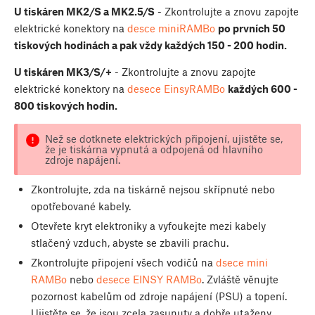
U tiskáren MK2/S a MK2.5/S
- Zkontrolujte a znovu zapojte
elektrické konektory na
desce miniRAMBo
po prvních 50
tiskových hodinách a pak vždy každých 150 - 200 hodin.
U tiskáren MK3/S/+
- Zkontrolujte a znovu zapojte
elektrické konektory na
desece EinsyRAMBo
každých 600 -
800 tiskových hodin.
Než se dotknete elektrických připojení, ujistěte se,
že je tiskárna vypnutá a odpojená od hlavního
zdroje napájení.
Zkontrolujte, zda na tiskárně nejsou skřípnuté nebo
opotřebované kabely.
Otevřete kryt elektroniky a vyfoukejte mezi kabely
stlačený vzduch, abyste se zbavili prachu.
Zkontrolujte připojení všech vodičů na
dsece mini
RAMBo
nebo
desece EINSY RAMBo
. Zvláště věnujte
pozornost kabelům od zdroje napájení (PSU) a topení.
Ujistěte se, že jsou zcela zasunuty a dobře utaženy.