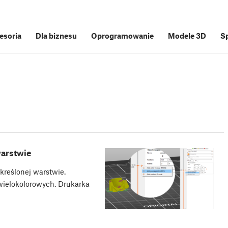
cesoria
Dla biznesu
Oprogramowanie
Modele 3D
S
warstwie
kreślonej warstwie.
wielokolorowych. Drukarka