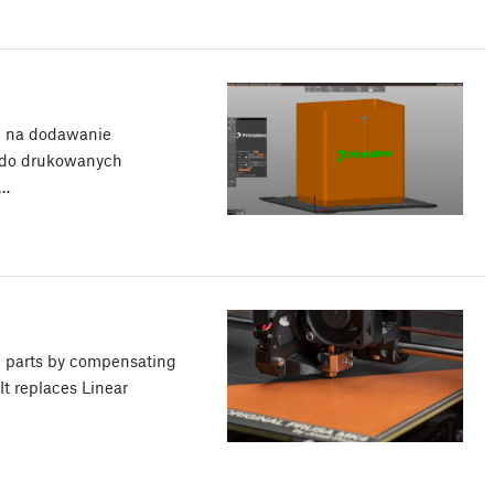
b na dodawanie
 do drukowanych
r…
d parts by compensating
It replaces Linear