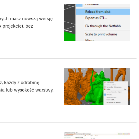
órych masz nowszą wersję
w projekcie), bez
z, każdy z odrobinę
nia lub wysokość warstwy.