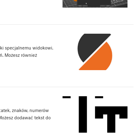
ęki specjalnemu widokowi.
ń. Możesz również
otatek, znaków, numerów
 Możesz dodawać tekst do