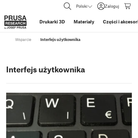
Polski
Zaloguj
Drukarki 3D
Materiały
Części i akcesor
Wsparcie
Interfejs użytkownika
Interfejs użytkownika