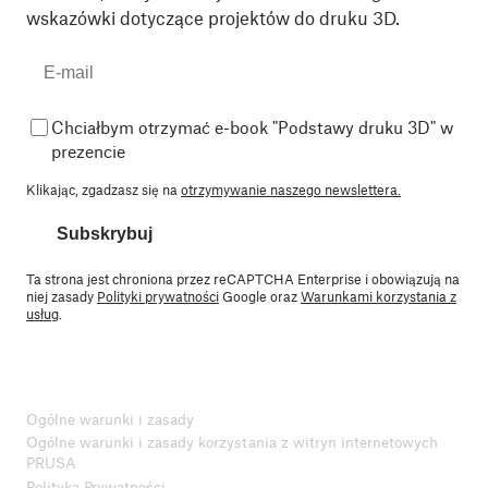
wskazówki dotyczące projektów do druku 3D.
Chciałbym otrzymać e-book "Podstawy druku 3D" w
prezencie
Klikając, zgadzasz się na
otrzymywanie naszego newslettera.
Subskrybuj
Ta strona jest chroniona przez reCAPTCHA Enterprise i obowiązują na
niej zasady
Polityki prywatności
Google oraz
Warunkami korzystania z
usług
.
Ogólne warunki i zasady
Ogólne warunki i zasady korzystania z witryn internetowych
PRUSA
Polityka Prywatności