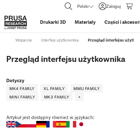
Polski
Zaloguj
Drukarki 3D
Materiały
Części i akcesor
Wsparcie
Interfejs użytkownika
Przegląd interfejsu użytko
Przegląd interfejsu użytkownika
Dotyczy
MK4 FAMILY
XL FAMILY
MMU FAMILY
MINI FAMILY
MK3 FAMILY
+
Artykuł
jest dostępny również w językach: