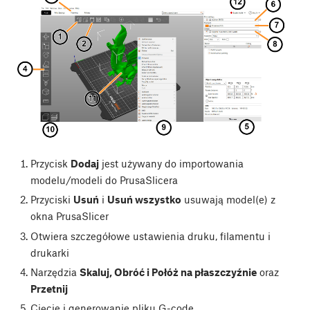
Przycisk
Dodaj
jest używany do importowania
modelu/modeli do PrusaSlicera
Przyciski
Usuń
i
Usuń wszystko
usuwają model(e) z
okna PrusaSlicer
Otwiera szczegółowe ustawienia druku, filamentu i
drukarki
Narzędzia
Skaluj, Obróć i Połóż na płaszczyźnie
oraz
Przetnij
Cięcie i generowanie pliku G-code