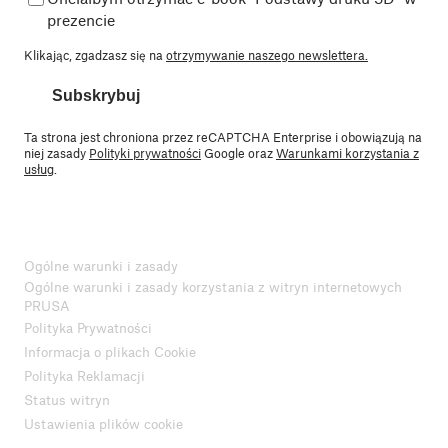
prezencie
Klikając, zgadzasz się na
otrzymywanie naszego newslettera.
Subskrybuj
Ta strona jest chroniona przez reCAPTCHA Enterprise i obowiązują na
niej zasady
Polityki prywatności
Google oraz
Warunkami korzystania z
usług
.
Ogólne warunki i zasady
Ogólne warunki i zasady korzystania z witryn internetowych
PRUSA
Polityka Prywatności
Informacja o plikach Cookie
Polityka Reklamacji
Status witryn
Ustawienia plików cookie