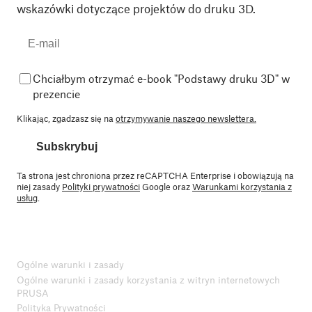
wskazówki dotyczące projektów do druku 3D.
Chciałbym otrzymać e-book "Podstawy druku 3D" w
prezencie
Klikając, zgadzasz się na
otrzymywanie naszego newslettera.
Subskrybuj
Ta strona jest chroniona przez reCAPTCHA Enterprise i obowiązują na
niej zasady
Polityki prywatności
Google oraz
Warunkami korzystania z
usług
.
Ogólne warunki i zasady
Ogólne warunki i zasady korzystania z witryn internetowych
PRUSA
Polityka Prywatności