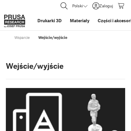
Polski
Zaloguj
Drukarki 3D
Materiały
Części i akcesor
Wsparcie
Wejście/wyjście
Wejście/wyjście