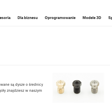
cesoria
Dla biznesu
Oprogramowanie
Modele 3D
S
wane są dysze o średnicy
egóły znajdziesz w naszym