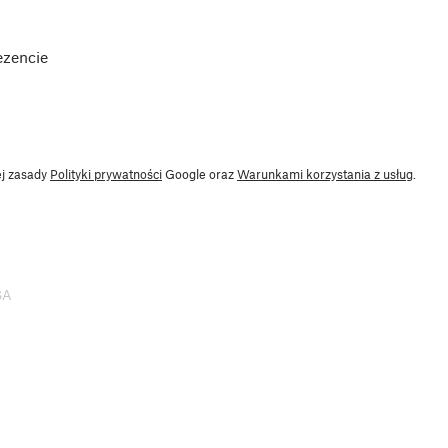
ezencie
ej zasady
Polityki prywatności
Google oraz
Warunkami korzystania z usług
.
SA