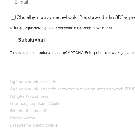
Chciałbym otrzymać e-book "Podstawy druku 3D" w pr
Klikając, zgadzasz się na
otrzymywanie naszego newslettera.
Subskrybuj
Ta strona jest chroniona przez reCAPTCHA Enterprise i obowiązują na ni
Ogólne warunki i zasady
Ogólne warunki i zasady korzystania z witryn internetowych PRU
Polityka Prywatności
Informacja o plikach Cookie
Polityka Reklamacji
Status witryn
Ustawienia plików cookie