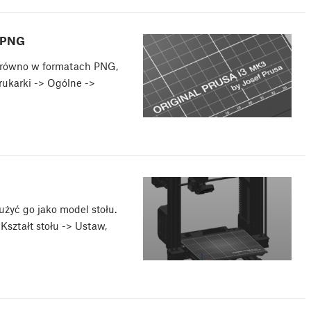
i PNG
zarówno w formatach PNG,
rukarki -> Ogólne ->
użyć go jako model stołu.
Kształt stołu -> Ustaw,