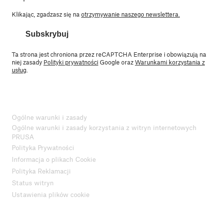
Klikając, zgadzasz się na
otrzymywanie naszego newslettera.
Subskrybuj
Ta strona jest chroniona przez reCAPTCHA Enterprise i obowiązują na
niej zasady
Polityki prywatności
Google oraz
Warunkami korzystania z
usług
.
Ogólne warunki i zasady
Ogólne warunki i zasady korzystania z witryn internetowych
PRUSA
Polityka Prywatności
Informacja o plikach Cookie
Polityka Reklamacji
Status witryn
Ustawienia plików cookie