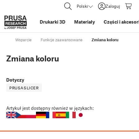
Polski
Zaloguj
Drukarki 3D
Materiały
Części i akcesor
Wsparcie
Funkcje zaawansowane
Zmiana koloru
Zmiana koloru
Dotyczy
PRUSASLICER
Artykuł
jest dostępny również w językach: