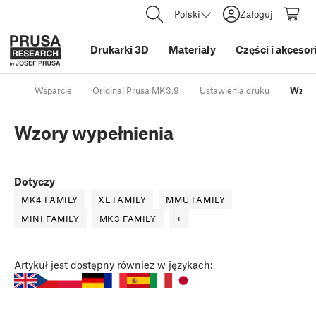
Polski
Zaloguj
Drukarki 3D
Materiały
Części i akcesor
Wsparcie
Original Prusa MK3.9
Ustawienia druku
Wzory
Wzory wypełnienia
Dotyczy
MK4 FAMILY
XL FAMILY
MMU FAMILY
MINI FAMILY
MK3 FAMILY
+
Artykuł
jest dostępny również w językach: