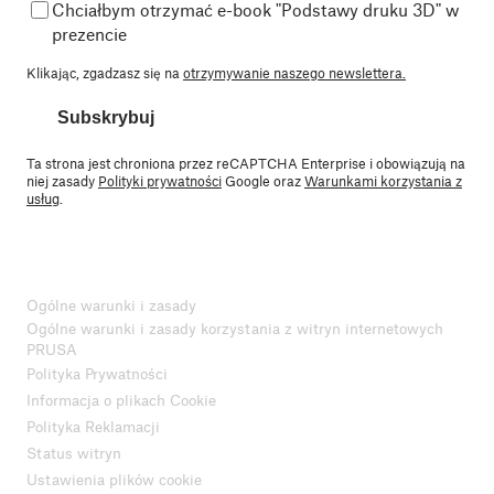
Chciałbym otrzymać e-book "Podstawy druku 3D" w
prezencie
Klikając, zgadzasz się na
otrzymywanie naszego newslettera.
Subskrybuj
Ta strona jest chroniona przez reCAPTCHA Enterprise i obowiązują na
niej zasady
Polityki prywatności
Google oraz
Warunkami korzystania z
usług
.
Ogólne warunki i zasady
Ogólne warunki i zasady korzystania z witryn internetowych
PRUSA
Polityka Prywatności
Informacja o plikach Cookie
Polityka Reklamacji
Status witryn
Ustawienia plików cookie