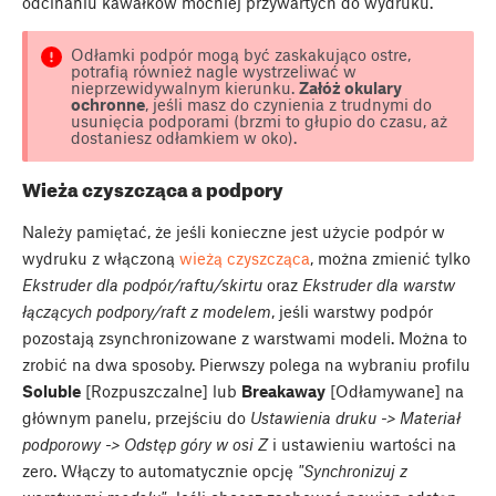
odcinaniu kawałków mocniej przywartych do wydruku.
Odłamki podpór mogą być zaskakująco ostre,
potrafią również nagle wystrzeliwać w
nieprzewidywalnym kierunku.
Załóż okulary
ochronne
, jeśli masz do czynienia z trudnymi do
usunięcia podporami (brzmi to głupio do czasu, aż
dostaniesz odłamkiem w oko).
Wieża czyszcząca a podpory
Należy pamiętać, że jeśli konieczne jest użycie podpór w
wydruku z włączoną
wieżą czyszcząca
, można zmienić tylko
Ekstruder dla podpór/raftu/skirtu
oraz
Ekstruder dla warstw
łączących podpory/raft z modelem
, jeśli warstwy podpór
pozostają zsynchronizowane z warstwami modeli. Można to
zrobić na dwa sposoby. Pierwszy polega na wybraniu profilu
Soluble
[Rozpuszczalne] lub
Breakaway
[Odłamywane] na
głównym panelu, przejściu do
Ustawienia druku -> Materiał
podporowy -> Odstęp góry w osi Z
i ustawieniu wartości na
zero. Włączy to automatycznie opcję
"Synchronizuj z