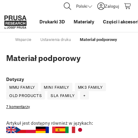
Polski
Zaloguj
Drukarki 3D
Materiały
Części i akcesor
Wsparcie
Ustawienia druku
Materiał podporowy
Materiał podporowy
Dotyczy
MMU FAMILY
MINI FAMILY
MK3 FAMILY
OLD PRODUCTS
SLA FAMILY
+
7 komentarzy
Artykuł
jest dostępny również w językach: