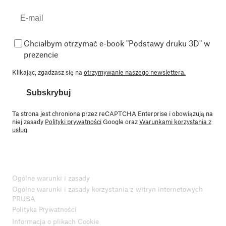
Chciałbym otrzymać e-book "Podstawy druku 3D" w
prezencie
Klikając, zgadzasz się na
otrzymywanie naszego newslettera.
Subskrybuj
Ta strona jest chroniona przez reCAPTCHA Enterprise i obowiązują na
niej zasady
Polityki prywatności
Google oraz
Warunkami korzystania z
usług
.
Ogólne warunki i zasady
Ogólne warunki i zasady korzystania z witryn internetowych
PRUSA
Polityka Prywatności
Informacja o plikach Cookie