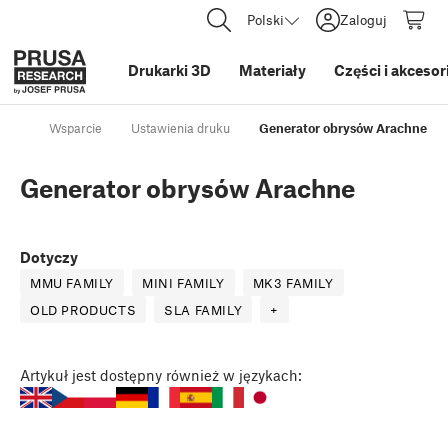
Polski
Zaloguj
Drukarki 3D
Materiały
Części i akcesor
Wsparcie
Ustawienia druku
Generator obrysów Arachne
Generator obrysów Arachne
Dotyczy
MMU FAMILY
MINI FAMILY
MK3 FAMILY
OLD PRODUCTS
SLA FAMILY
+
Artykuł
jest dostępny również w językach: