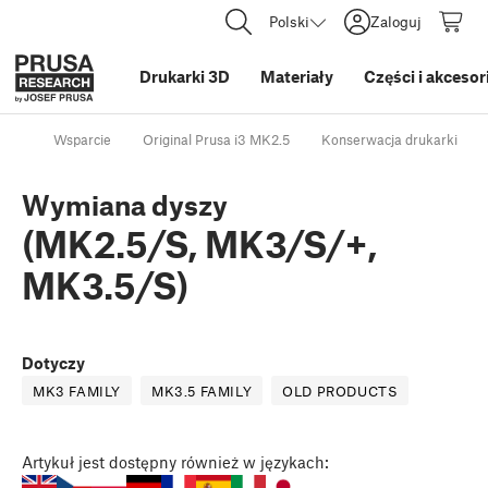
Polski
Zaloguj
Drukarki 3D
Materiały
Części i akcesor
Wsparcie
Original Prusa i3 MK2.5
Konserwacja drukarki
Wymiana dyszy
(MK2.5/S, MK3/S/+,
MK3.5/S)
Dotyczy
MK3 FAMILY
MK3.5 FAMILY
OLD PRODUCTS
Artykuł
jest dostępny również w językach: