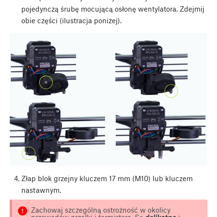
pojedynczą śrubę mocującą osłonę wentylatora. Zdejmij
obie części (ilustracja poniżej).
Złap blok grzejny kluczem 17 mm (M10) lub kluczem
nastawnym.
Zachowaj szczególną ostrożność w okolicy
przewodów grzałki i termistora. Są
delikatne
i