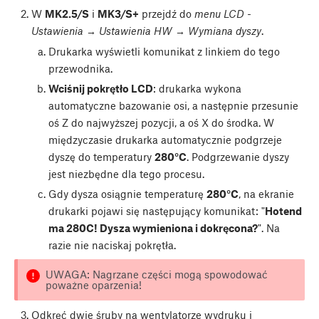
W
MK2.5/S
i
MK3/S+
przejdź do
menu LCD -
Ustawienia → Ustawienia HW → Wymiana dyszy
.
Drukarka wyświetli komunikat z linkiem do tego
przewodnika.
Wciśnij pokrętło LCD
: drukarka wykona
automatyczne bazowanie osi, a następnie przesunie
oś Z do najwyższej pozycji, a oś X do środka. W
międzyczasie drukarka automatycznie podgrzeje
dyszę do temperatury
280°C
. Podgrzewanie dyszy
jest niezbędne dla tego procesu.
Gdy dysza osiągnie temperaturę
280°C
, na ekranie
drukarki pojawi się następujący komunikat: "
Hotend
ma 280C! Dysza wymieniona i dokręcona?
". Na
razie nie naciskaj pokrętła.
UWAGA: Nagrzane części mogą spowodować
poważne oparzenia!
Odkręć dwie śruby na wentylatorze wydruku i