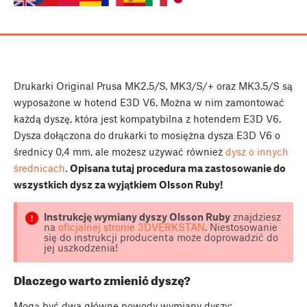
Drukarki Original Prusa MK2.5/S, MK3/S/+ oraz MK3.5/S są
wyposażone w hotend E3D V6. Można w nim zamontować
każdą dyszę, która jest kompatybilna z hotendem E3D V6.
Dysza dołączona do drukarki to mosiężna dysza E3D V6 o
średnicy 0,4 mm, ale możesz używać również
dysz o innych
średnicach
.
Opisana tutaj procedura ma zastosowanie do
wszystkich dysz za wyjątkiem Olsson Ruby!
Instrukcję wymiany dyszy Olsson Ruby
znajdziesz
na
oficjalnej stronie 3DVERKSTAN
. Niestosowanie
się do instrukcji producenta może doprowadzić do
jej uszkodzenia!
Dlaczego warto zmienić dyszę?
Mogą być dwa główne powody wymiany dyszy: