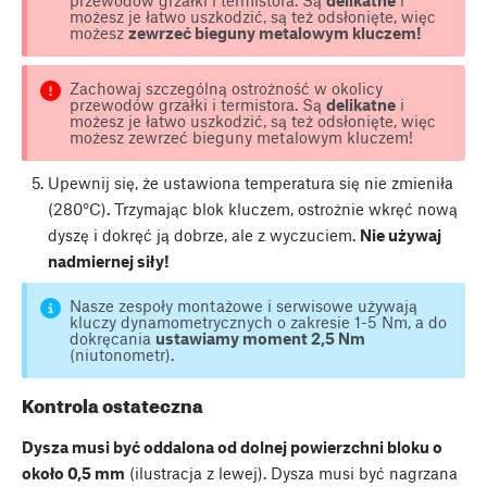
możesz je łatwo uszkodzić, są też odsłonięte, więc
możesz
zewrzeć bieguny metalowym kluczem!
Zachowaj szczególną ostrożność w okolicy
przewodów grzałki i termistora. Są
delikatne
i
możesz je łatwo uszkodzić, są też odsłonięte, więc
możesz zewrzeć bieguny metalowym kluczem!
Upewnij się, że ustawiona temperatura się nie zmieniła
(280°C). Trzymając blok kluczem, ostrożnie wkręć nową
dyszę i dokręć ją dobrze, ale z wyczuciem.
Nie używaj
nadmiernej siły!
Nasze zespoły montażowe i serwisowe używają
kluczy dynamometrycznych o zakresie 1-5 Nm, a do
dokręcania
ustawiamy moment 2,5 Nm
(niutonometr).
Kontrola ostateczna
Dysza musi być oddalona od dolnej powierzchni bloku o
około 0,5 mm
(ilustracja z lewej). Dysza musi być nagrzana