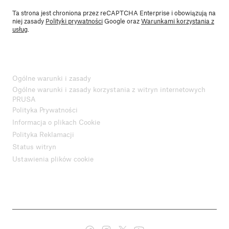
Ta strona jest chroniona przez reCAPTCHA Enterprise i obowiązują na
niej zasady
Polityki prywatności
Google oraz
Warunkami korzystania z
usług
.
Ogólne warunki i zasady
Ogólne warunki i zasady korzystania z witryn internetowych
PRUSA
Polityka Prywatności
Informacja o plikach Cookie
Polityka Reklamacji
Status witryn
Ustawienia plików cookie