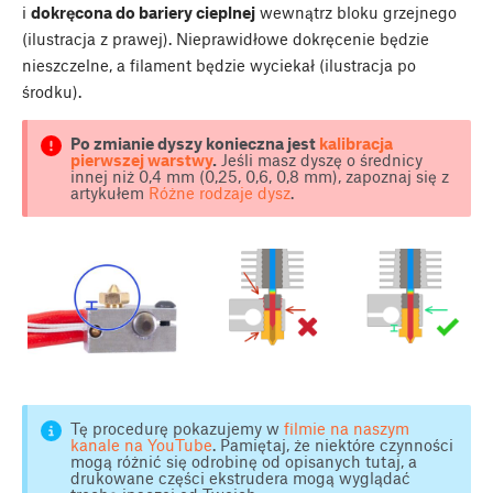
i
dokręcona do bariery cieplnej
wewnątrz bloku grzejnego
(ilustracja z prawej). Nieprawidłowe dokręcenie będzie
nieszczelne, a filament będzie wyciekał (ilustracja po
środku).
Po zmianie dyszy konieczna jest
kalibracja
pierwszej warstwy
.
Jeśli masz dyszę o średnicy
innej niż 0,4 mm (0,25, 0,6, 0,8 mm), zapoznaj się z
artykułem
Różne rodzaje dysz
.
Tę procedurę pokazujemy w
filmie na naszym
kanale na YouTube
. Pamiętaj, że niektóre czynności
mogą różnić się odrobinę od opisanych tutaj, a
drukowane części ekstrudera mogą wyglądać