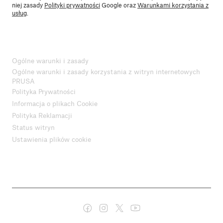
niej zasady
Polityki prywatności
Google oraz
Warunkami korzystania z
usług
.
Ogólne warunki i zasady
Ogólne warunki i zasady korzystania z witryn internetowych
PRUSA
Polityka Prywatności
Informacja o plikach Cookie
Polityka Reklamacji
Status witryn
Ustawienia plików cookie