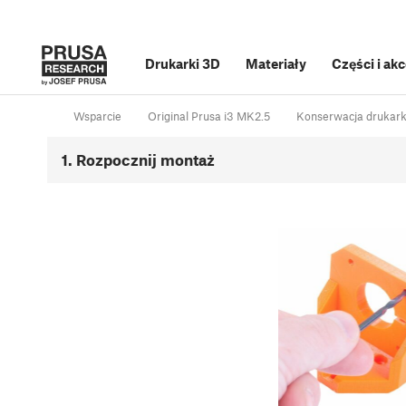
Drukarki 3D
Materiały
Części i ak
Wsparcie
Original Prusa i3 MK2.5
Konserwacja drukark
1. Rozpocznij montaż