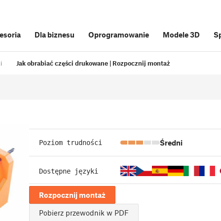
cesoria
Dla biznesu
Oprogramowanie
Modele 3D
S
i
Jak obrabiać części drukowane | Rozpocznij montaż
Średni
Poziom trudności
Dostępne języki
Rozpocznij montaż
Pobierz przewodnik w PDF