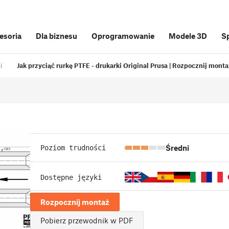
cesoria
Dla biznesu
Oprogramowanie
Modele 3D
S
i
Jak przyciąć rurkę PTFE - drukarki Original Prusa | Rozpocznij monta
Średni
Poziom trudności
Dostępne języki
Rozpocznij montaż
Pobierz przewodnik w PDF