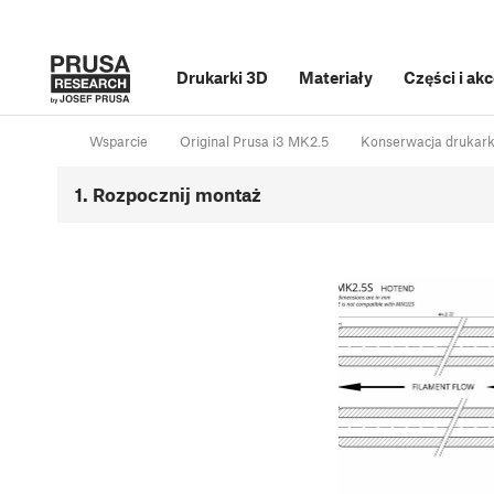
Drukarki 3D
Materiały
Części i ak
Wsparcie
Original Prusa i3 MK2.5
Konserwacja drukark
1. Rozpocznij montaż