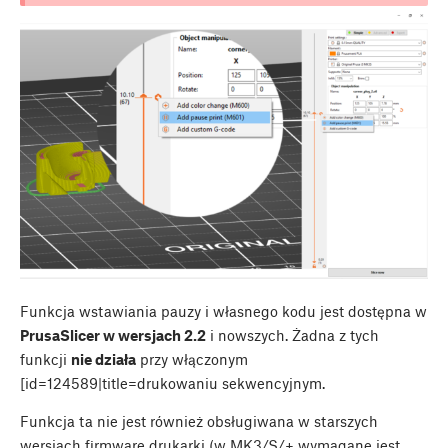
Funkcja wstawiania pauzy i własnego kodu jest dostępna w
PrusaSlicer w wersjach 2.2
i nowszych. Żadna z tych
funkcji
nie działa
przy włączonym
[id=124589|title=drukowaniu sekwencyjnym.
Funkcja ta nie jest również obsługiwana w starszych
wersjach firmware drukarki (w MK3/S/+ wymagane jest