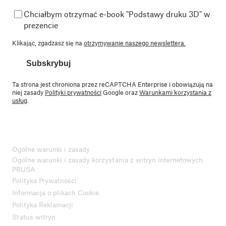
Chciałbym otrzymać e-book "Podstawy druku 3D" w
prezencie
Klikając, zgadzasz się na
otrzymywanie naszego newslettera.
Subskrybuj
Ta strona jest chroniona przez reCAPTCHA Enterprise i obowiązują na
niej zasady
Polityki prywatności
Google oraz
Warunkami korzystania z
usług
.
Ogólne warunki i zasady
Ogólne warunki i zasady korzystania z witryn internetowych
PRUSA
Polityka Prywatności
Informacja o plikach Cookie
Polityka Reklamacji
Status witryn