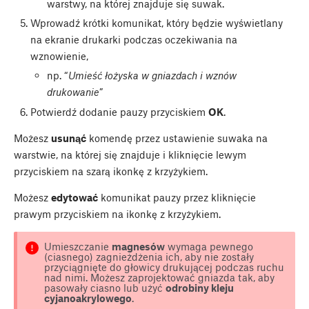
warstwy, na której znajduje się suwak.
Wprowadź krótki komunikat, który będzie wyświetlany
na ekranie drukarki podczas oczekiwania na
wznowienie,
np. “
Umieść łożyska w gniazdach i wznów
drukowanie
”
Potwierdź dodanie pauzy przyciskiem
OK
.
Możesz
usunąć
komendę przez ustawienie suwaka na
warstwie, na której się znajduje i kliknięcie lewym
przyciskiem na szarą ikonkę z krzyżykiem.
Możesz
edytować
komunikat pauzy przez kliknięcie
prawym przyciskiem na ikonkę z krzyżykiem.
Umieszczanie
magnesów
wymaga pewnego
(ciasnego) zagnieżdżenia ich, aby nie zostały
przyciągnięte do głowicy drukującej podczas ruchu
nad nimi. Możesz zaprojektować gniazda tak, aby
pasowały ciasno lub użyć
odrobiny kleju
cyjanoakrylowego
.