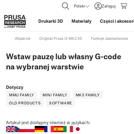
Polski
Zaloguj
Drukarki 3D
Materiały
Części i akcesor
Wsparcie
Original Prusa i3 MK2.5S
Funkcje zaawansowane
Wstaw pauzę lub własny G-code
na wybranej warstwie
Dotyczy
MMU FAMILY
MINI FAMILY
MK3 FAMILY
OLD PRODUCTS
SOFTWARE
Artykuł
jest dostępny również w językach: