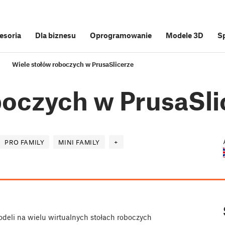
cesoria
Dla biznesu
Oprogramowanie
Modele 3D
S
Wiele stołów roboczych w PrusaSlicerze
boczych w PrusaSli
PRO FAMILY
MINI FAMILY
+
odeli na wielu wirtualnych stołach roboczych