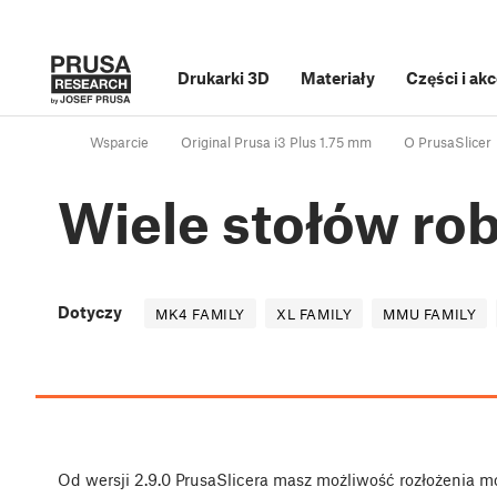
Drukarki 3D
Materiały
Części i ak
Wsparcie
Original Prusa i3 Plus 1.75 mm
O PrusaSlicer
Wiele stołów ro
Dotyczy
MK4 FAMILY
XL FAMILY
MMU FAMILY
Od wersji 2.9.0 PrusaSlicera masz możliwość rozłożenia m