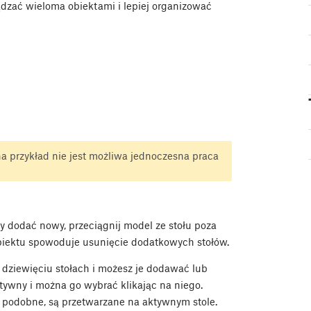
ądzać wieloma obiektami i lepiej organizować
na przykład nie jest możliwa jednoczesna praca
 dodać nowy, przeciągnij model ze stołu poza
obiektu spowoduje usunięcie dodatkowych stołów.
 dziewięciu stołach i możesz je dodawać lub
ktywny i można go wybrać klikając na niego.
i podobne, są przetwarzane na aktywnym stole.