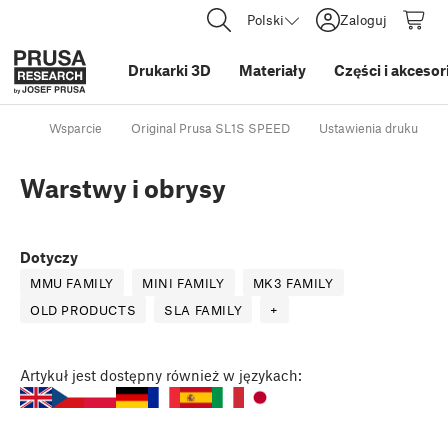
Polski
Zaloguj
Drukarki 3D
Materiały
Części i akcesor
Wsparcie
Original Prusa SL1S SPEED
Ustawienia druku
Warstwy i obrysy
Dotyczy
MMU FAMILY
MINI FAMILY
MK3 FAMILY
OLD PRODUCTS
SLA FAMILY
+
Artykuł
jest dostępny również w językach: