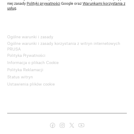
niej zasady
Polityki prywatności
Google oraz
Warunkami korzystania z
usług
.
Ogólne warunki i zasady
Ogólne warunki i zasady korzystania z witryn internetowych
PRUSA
Polityka Prywatności
Informacja o plikach Cookie
Polityka Reklamacji
Status witryn
Ustawienia plików cookie