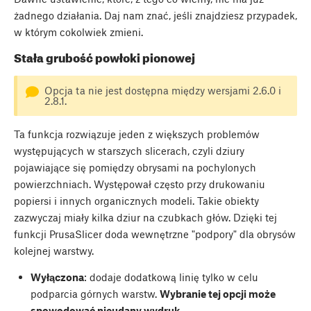
żadnego działania. Daj nam znać, jeśli znajdziesz przypadek,
w którym cokolwiek zmieni.
Stała grubość powłoki pionowej
Opcja ta nie jest dostępna między wersjami 2.6.0 i
2.8.1.
Ta funkcja rozwiązuje jeden z większych problemów
występujących w starszych slicerach, czyli dziury
pojawiające się pomiędzy obrysami na pochylonych
powierzchniach. Występował często przy drukowaniu
popiersi i innych organicznych modeli. Takie obiekty
zazwyczaj miały kilka dziur na czubkach głów. Dzięki tej
funkcji PrusaSlicer doda wewnętrzne "podpory" dla obrysów
kolejnej warstwy.
Wyłączona
: dodaje dodatkową linię tylko w celu
podparcia górnych warstw.
Wybranie tej opcji może
spowodować nieudany wydruk.