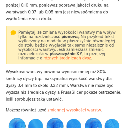
poniżej 0,10 mm, ponieważ poprawa jakości druku na
warstwach 0,07 lub 0,05 mm jest niewspółmierna do
wydłużenia czasu druku.
Pamiętaj, że zmiana wysokości warstwy ma wpływ
tylko na rozdzielczość
pionową
. Na przykład tekst
wytłoczony na modelu w płaszczyźnie równoległej
do stołu będzie wyglądał tak samo niezależnie od
wysokości warstwy. Jeśli zamierzasz zmienić
rozdzielczość w
płaszczyźnie XY
, to przejrzyj
informacje o
różnych średnicach dysz
.
Wysokość warstwy powinna wynosić mniej niż 80%
średnicy dyszy (np. maksymalna wysokość warstwy dla
dyszy 0,4 mm to około 0,32 mm). Warstwa nie może być
wyższa niż średnica dyszy, a PrusaSlicer pokaże ostrzeżenie,
jeśli spróbujesz taką ustawić.
Możesz również użyć
zmiennej wysokości warstw
.