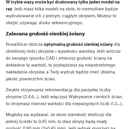
W trybie wazy może być drukowany tylko jeden model na
raz
. Jeśli masz kilka modeli na stole, to niemożliwe będzie
wydrukowanie ich z jednym, ciągłym obrysem. Możesz to
obejść używając druku sekwencyjnego.
Zalecana grubość cienkiej ściany
PrusaSlicer oblicza
optymalną grubość cienkiej ściany
dla
określonej ilości obrysów i wysokości warstwy. Jeśli wrócisz
do swojego rysunku CAD i zmienisz grubość ściany na
dokładnie tę wartość, to pozbędziesz się niepotrzebnego
nakładania obrysów, a Twój wydruk będzie mieć idealną
jakość powierzchni ścian.
Zwykle otrzymujesz rekomendację dla parzystej liczby
obrysów (2,4,6…). Jeśli włączysz Wykrywanie cienkich ścian,
to otrzymasz również wartości dla nieparzystych liczb (1,3…).
Mogłoby się wydawać, że skoro szerokość ekstruzji dla
jednej ścieżki to 0,45 mm, to dwa obrysy będą miały
grubość 0,90 mm (2x0,45 mm). Jeśli jednak spojrzysz na