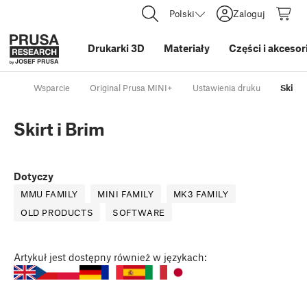
Polski
Zaloguj
Drukarki 3D
Materiały
Części i akcesor
Wsparcie
Original Prusa MINI+
Ustawienia druku
Skirt 
Skirt i Brim
Dotyczy
MMU FAMILY
MINI FAMILY
MK3 FAMILY
OLD PRODUCTS
SOFTWARE
Artykuł
jest dostępny również w językach: