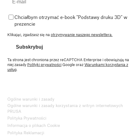
Chciałbym otrzymać e-book "Podstawy druku 3D" w
prezencie
Klikając, zgadzasz się na
otrzymywanie naszego newslettera.
Subskrybuj
Ta strona jest chroniona przez reCAPTCHA Enterprise i obowiązują na
niej zasady
Polityki prywatności
Google oraz
Warunkami korzystania z
usług
.
Ogólne warunki i zasady
Ogólne warunki i zasady korzystania z witryn internetowych
PRUSA
Polityka Prywatności
Informacja o plikach Cookie
Polityka Reklamacji