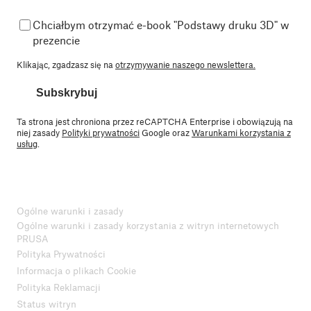
Chciałbym otrzymać e-book "Podstawy druku 3D" w
prezencie
Klikając, zgadzasz się na
otrzymywanie naszego newslettera.
Subskrybuj
Ta strona jest chroniona przez reCAPTCHA Enterprise i obowiązują na
niej zasady
Polityki prywatności
Google oraz
Warunkami korzystania z
usług
.
Ogólne warunki i zasady
Ogólne warunki i zasady korzystania z witryn internetowych
PRUSA
Polityka Prywatności
Informacja o plikach Cookie
Polityka Reklamacji
Status witryn