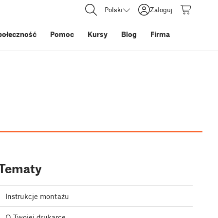
Polski
Zaloguj
połeczność
Pomoc
Kursy
Blog
Firma
Tematy
Instrukcje montażu
O Twojej drukarce