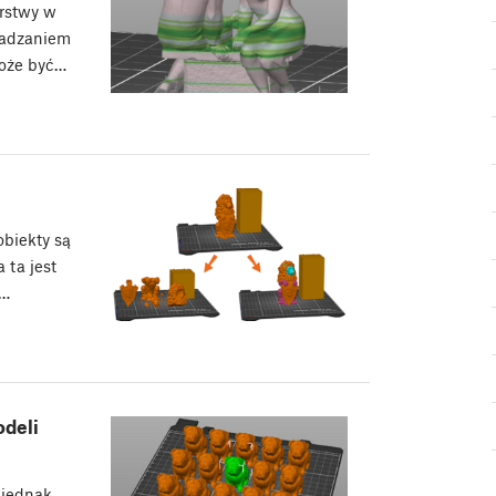
arstwy w
ładzaniem
może być…
obiekty są
 ta jest
k…
deli
 jednak