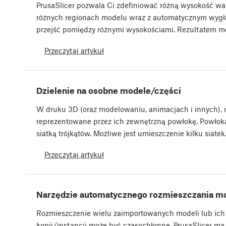
PrusaSlicer pozwala Ci zdefiniować różną wysokość w
różnych regionach modelu wraz z automatycznym wyg
przejść pomiędzy różnymi wysokościami. Rezultatem 
Przeczytaj artykuł
Dzielenie na osobne modele/części
W druku 3D (oraz modelowaniu, animacjach i innych), 
reprezentowane przez ich zewnętrzną powłokę. Powłoka
siatką trójkątów. Możliwe jest umieszczenie kilku siate
Przeczytaj artykuł
Narzędzie automatycznego rozmieszczania mo
Rozmieszczenie wielu zaimportowanych modeli lub ich
kopii/instancji może być czasochłonne. PrusaSlicer ma