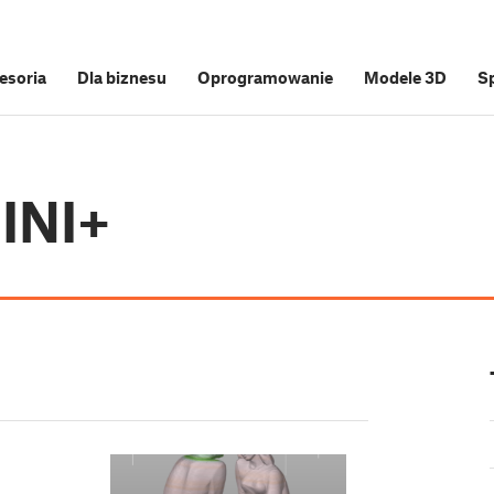
cesoria
Dla biznesu
Oprogramowanie
Modele 3D
S
MINI+